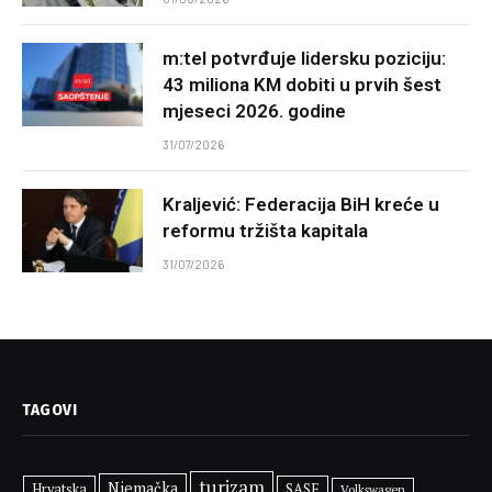
m:tel potvrđuje lidersku poziciju:
43 miliona KM dobiti u prvih šest
mjeseci 2026. godine
31/07/2026
Kraljević: Federacija BiH kreće u
reformu tržišta kapitala
31/07/2026
TAGOVI
turizam
Njemačka
SASE
Hrvatska
Volkswagen