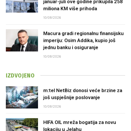
januar-juli ove godine prikupila 258
miliona KM više prihoda
10/08/2026
Macura gradi regionalnu finansijsku
imperiju: Osim Addika, kupio još
jednu banku i osiguranje
10/08/2026
IZDVOJENO
m:tel NetBiz donosi veće brzine za
još uspješnije poslovanje
10/08/2026
HIFA OIL mreža bogatija za novu
lokaciju u Jelahu