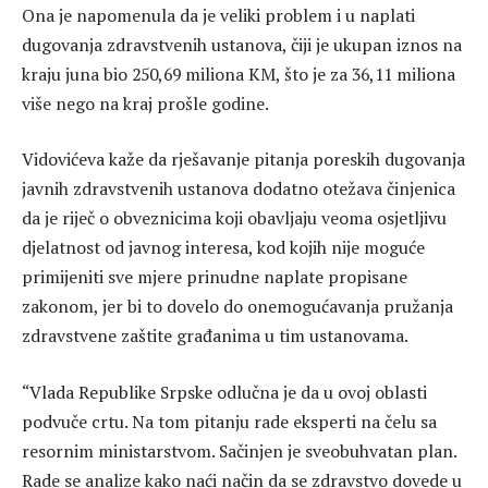
Ona je napomenula da je veliki problem i u naplati
dugovanja zdravstvenih ustanova, čiji je ukupan iznos na
kraju juna bio 250,69 miliona KM, što je za 36,11 miliona
više nego na kraj prošle godine.
Vidovićeva kaže da rješavanje pitanja poreskih dugovanja
javnih zdravstvenih ustanova dodatno otežava činjenica
da je riječ o obveznicima koji obavljaju veoma osjetljivu
djelatnost od javnog interesa, kod kojih nije moguće
primijeniti sve mjere prinudne naplate propisane
zakonom, jer bi to dovelo do onemogućavanja pružanja
zdravstvene zaštite građanima u tim ustanovama.
“Vlada Republike Srpske odlučna je da u ovoj oblasti
podvuče crtu. Na tom pitanju rade eksperti na čelu sa
resornim ministarstvom. Sačinjen je sveobuhvatan plan.
Rade se analize kako naći način da se zdravstvo dovede u