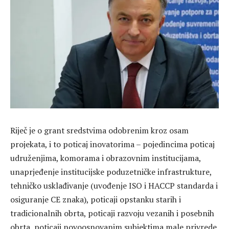
Riječ je o grant sredstvima odobrenim kroz osam
projekata, i to poticaj inovatorima – pojedincima poticaj
udruženjima, komorama i obrazovnim institucijama,
unaprjeđenje institucijske poduzetničke infrastrukture,
tehničko usklađivanje (uvođenje ISO i HACCP standarda i
osiguranje CE znaka), poticaji opstanku starih i
tradicionalnih obrta, poticaji razvoju vezanih i posebnih
obrta, poticaji novoosnovanim subjektima male privrede