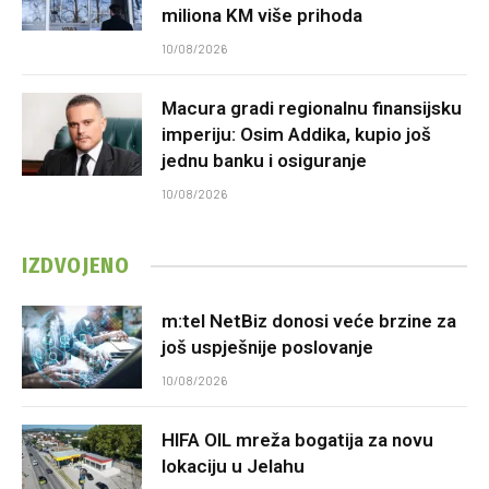
miliona KM više prihoda
10/08/2026
Macura gradi regionalnu finansijsku
imperiju: Osim Addika, kupio još
jednu banku i osiguranje
10/08/2026
IZDVOJENO
m:tel NetBiz donosi veće brzine za
još uspješnije poslovanje
10/08/2026
HIFA OIL mreža bogatija za novu
lokaciju u Jelahu