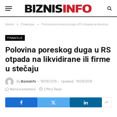
Home
»
Finansije
»
Polovina poreskog duga u RS otpada na likvidirane ili firme u stečaju
FINANSIJE
Polovina poreskog duga u RS
otpada na likvidirane ili firme
u stečaju
By
BiznisInfo
19/09/2019
Updated:
19/09/2019
Nema komentara
2 Mins Read