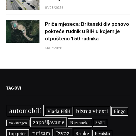
01/08/2026
Priča mjeseca: Britanski div ponovo
pokreće rudnik u BiH u kojem je
otpušteno 150 radnika
31/07/2026
TAGOVI
automobili
biznis vijesti
Vlada FBiH
Bingo
zapošljavanje
Njemačka
SASE
Volkswagen
Izvoz
turizam
Banke
top priče
Hrvatska