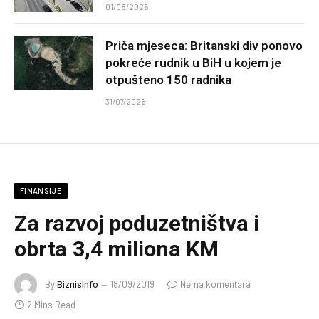
01/08/2026
Priča mjeseca: Britanski div ponovo
pokreće rudnik u BiH u kojem je
otpušteno 150 radnika
31/07/2026
FINANSIJE
Za razvoj poduzetništva i
obrta 3,4 miliona KM
By
BiznisInfo
18/09/2019
Nema komentara
2 Mins Read