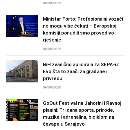
06/08/2026
Ministar Forto: Profesionalni vozači
ne mogu više čekati – Evropskoj
komisiji ponudili smo provodivo
rješenje
06/08/2026
BiH zvanično aplicirala za SEPA-u:
Evo šta to znači za građane i
privredu
06/08/2026
GoOut Festival na Jahorini i Ravnoj
planini: Tri dana sporta, prirode,
muzike i adrenalina, biciklom na
ćevape u Sarajevo