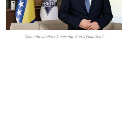
Generalni direktor kompanije Pretis Fuad Šehić