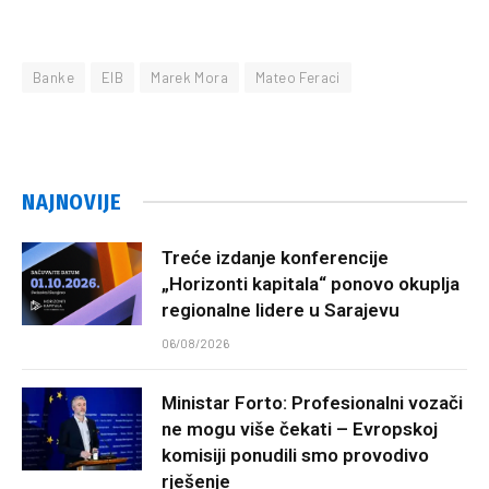
Banke
EIB
Marek Mora
Mateo Feraci
NAJNOVIJE
Treće izdanje konferencije
„Horizonti kapitala“ ponovo okuplja
regionalne lidere u Sarajevu
06/08/2026
Ministar Forto: Profesionalni vozači
ne mogu više čekati – Evropskoj
komisiji ponudili smo provodivo
rješenje