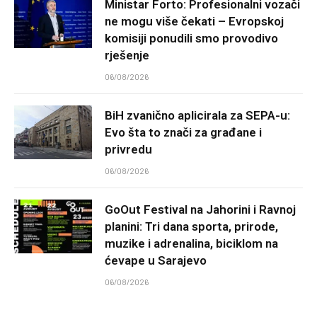
Ministar Forto: Profesionalni vozači
ne mogu više čekati – Evropskoj
komisiji ponudili smo provodivo
rješenje
06/08/2026
BiH zvanično aplicirala za SEPA-u:
Evo šta to znači za građane i
privredu
06/08/2026
GoOut Festival na Jahorini i Ravnoj
planini: Tri dana sporta, prirode,
muzike i adrenalina, biciklom na
ćevape u Sarajevo
06/08/2026