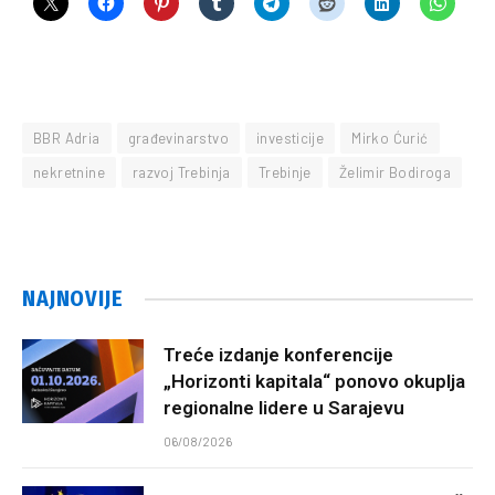
BBR Adria
građevinarstvo
investicije
Mirko Ćurić
nekretnine
razvoj Trebinja
Trebinje
Želimir Bodiroga
NAJNOVIJE
Treće izdanje konferencije
„Horizonti kapitala“ ponovo okuplja
regionalne lidere u Sarajevu
06/08/2026