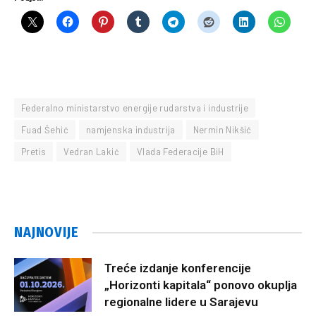
Federalno ministarstvo energije rudarstva i industrije
Fuad Šehić
namjenska industrija
Nermin Nikšić
Pretis
Vedran Lakić
Vlada Federacije BiH
NAJNOVIJE
Treće izdanje konferencije
„Horizonti kapitala“ ponovo okuplja
regionalne lidere u Sarajevu