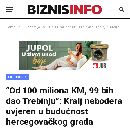
Home
»
Ekonomija
»
“Od 100 miliona KM, 99 bih dao Trebinju”: Kralj nebodera uvjeren u budućnost hercegovačkog grada
EKONOMIJA
“Od 100 miliona KM, 99 bih
dao Trebinju”: Kralj nebodera
uvjeren u budućnost
hercegovačkog grada