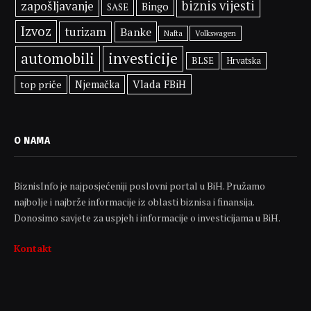
biznis vijesti
zapošljavanje
Bingo
SASE
Izvoz
turizam
Banke
Volkswagen
Nafta
automobili
investicije
BLSE
Hrvatska
Vlada FBiH
top priče
Njemačka
O NAMA
BiznisInfo je najposjećeniji poslovni portal u BiH. Pružamo
najbolje i najbrže informacije iz oblasti biznisa i finansija.
Donosimo savjete za uspjeh i informacije o investicijama u BiH.
Kontakt