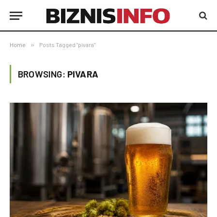
Home
»
Posts Tagged "pivara"
BROWSING:
PIVARA