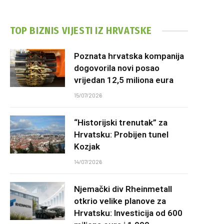
TOP BIZNIS VIJESTI IZ HRVATSKE
Poznata hrvatska kompanija
dogovorila novi posao
vrijedan 12,5 miliona eura
15/07/2026
“Historijski trenutak” za
Hrvatsku: Probijen tunel
Kozjak
14/07/2026
Njemački div Rheinmetall
otkrio velike planove za
Hrvatsku: Investicija od 600