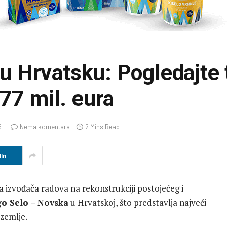
i u Hrvatsku: Pogledajte
77 mil. eura
6
Nema komentara
2 Mins Read
In
za izvođača radova na rekonstrukciji postojećeg i
o Selo – Novska
u Hrvatskoj, što predstavlja najveći
 zemlje.