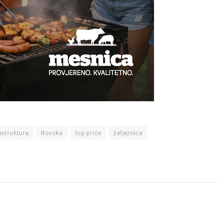
astruktura
Novska
top priče
željeznica