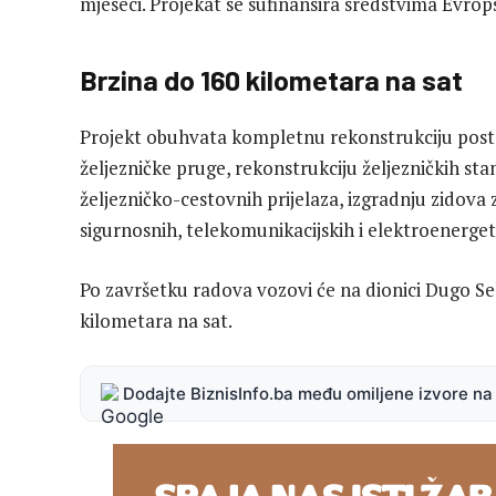
mjeseci. Projekat se sufinansira sredstvima Evrops
Brzina do 160 kilometara na sat
Projekt obuhvata kompletnu rekonstrukciju post
željezničke pruge, rekonstrukciju željezničkih stani
željezničko-cestovnih prijelaza, izgradnju zidova 
sigurnosnih, telekomunikacijskih i elektroenerget
Po završetku radova vozovi će na dionici Dugo S
kilometara na sat.
Dodajte BiznisInfo.ba među omiljene izvore n