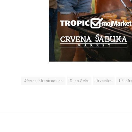
Afcons Infrastructure
Dugo Selo
Hrvatska
HŽ Infr