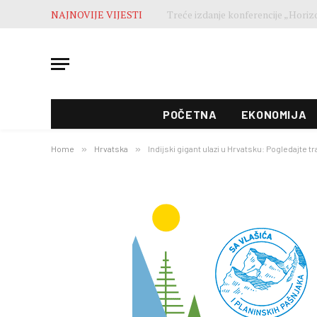
NAJNOVIJE VIJESTI
POČETNA
EKONOMIJA
Home
»
Hrvatska
»
Indijski gigant ulazi u Hrvatsku: Pogledajte t