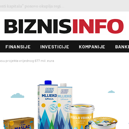
Ministar Forto: Profesionalni vozači ne mogu više čekati – Evropskoj komisiji ponudili smo provodivo rješenje
FINANSIJE
INVESTICIJE
KOMPANIJE
BANK
rasu projekta vrijednog 677 mil. eura