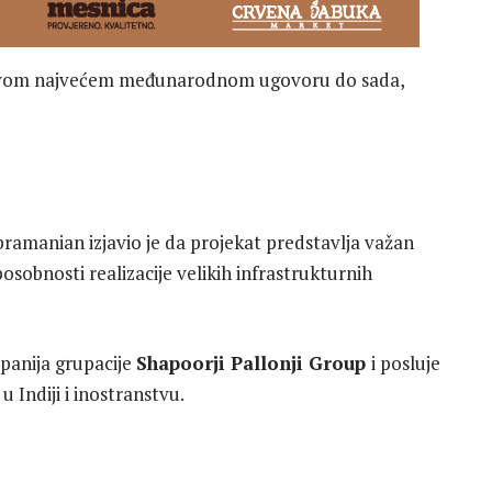
jihovom najvećem međunarodnom ugovoru do sada,
bramanian
izjavio je da projekat predstavlja važan
sobnosti realizacije velikih infrastrukturnih
panija grupacije
Shapoorji Pallonji Group
i posluje
 Indiji i inostranstvu.