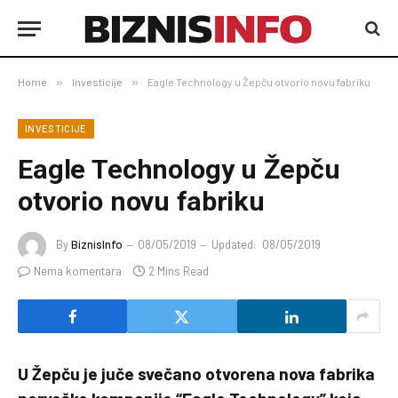
Home
»
Investicije
»
Eagle Technology u Žepču otvorio novu fabriku
INVESTICIJE
Eagle Technology u Žepču
otvorio novu fabriku
By
BiznisInfo
08/05/2019
Updated:
08/05/2019
Nema komentara
2 Mins Read
U Žepču je juče svečano otvorena nova fabrika