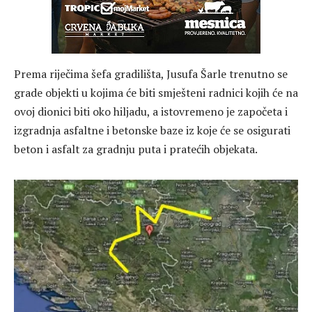
Prema riječima šefa gradilišta, Jusufa Šarle trenutno se
grade objekti u kojima će biti smješteni radnici kojih će na
ovoj dionici biti oko hiljadu, a istovremeno je započeta i
izgradnja asfaltne i betonske baze iz koje će se osigurati
beton i asfalt za gradnju puta i pratećih objekata.