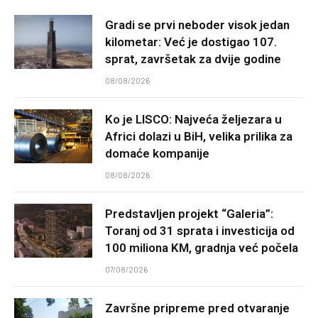
Gradi se prvi neboder visok jedan
kilometar: Već je dostigao 107.
sprat, završetak za dvije godine
08/08/2026
Ko je LISCO: Najveća željezara u
Africi dolazi u BiH, velika prilika za
domaće kompanije
08/08/2026
Predstavljen projekt “Galeria”:
Toranj od 31 sprata i investicija od
100 miliona KM, gradnja već počela
07/08/2026
Završne pripreme pred otvaranje