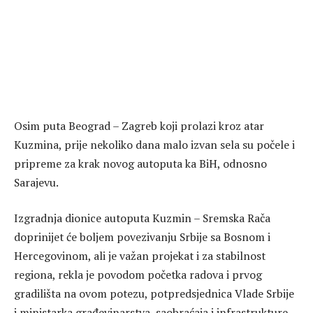
Osim puta Beograd – Zagreb koji prolazi kroz atar
Kuzmina, prije nekoliko dana malo izvan sela su počele i
pripreme za krak novog autoputa ka BiH, odnosno
Sarajevu.
Izgradnja dionice autoputa Kuzmin – Sremska Rača
doprinijet će boljem povezivanju Srbije sa Bosnom i
Hercegovinom, ali je važan projekat i za stabilnost
regiona, rekla je povodom početka radova i prvog
gradilišta na ovom potezu, potpredsjednica Vlade Srbije
i ministarka građevinarstva, saobraćaja i infrastrukture,