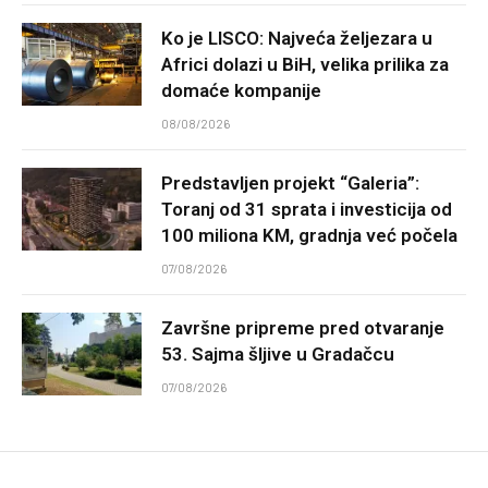
Ko je LISCO: Najveća željezara u
Africi dolazi u BiH, velika prilika za
domaće kompanije
08/08/2026
Predstavljen projekt “Galeria”:
Toranj od 31 sprata i investicija od
100 miliona KM, gradnja već počela
07/08/2026
Završne pripreme pred otvaranje
53. Sajma šljive u Gradačcu
07/08/2026