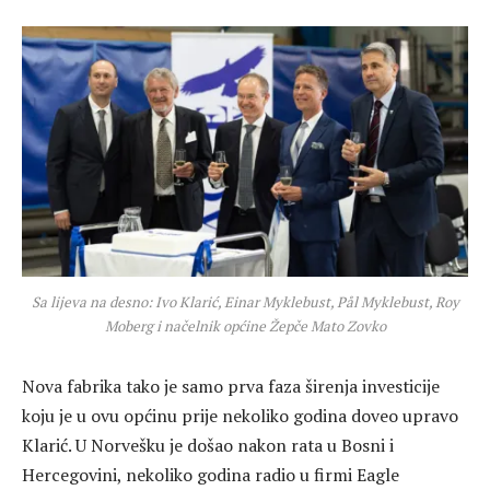
Sa lijeva na desno: Ivo Klarić, Einar Myklebust, Pål Myklebust, Roy
Moberg i načelnik općine Žepče Mato Zovko
Nova fabrika tako je samo prva faza širenja investicije
koju je u ovu općinu prije nekoliko godina doveo upravo
Klarić. U Norvešku je došao nakon rata u Bosni i
Hercegovini, nekoliko godina radio u firmi Eagle