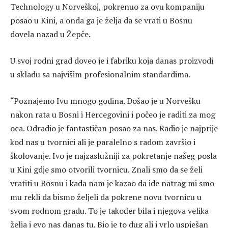
Technology u Norveškoj, pokrenuo za ovu kompaniju
posao u Kini, a onda ga je želja da se vrati u Bosnu
dovela nazad u Žepče.
U svoj rodni grad doveo je i fabriku koja danas proizvodi
u skladu sa najvišim profesionalnim standardima.
“Poznajemo Ivu mnogo godina. Došao je u Norvešku
nakon rata u Bosni i Hercegovini i počeo je raditi za mog
oca. Odradio je fantastičan posao za nas. Radio je najprije
kod nas u tvornici ali je paralelno s radom završio i
školovanje. Ivo je najzaslužniji za pokretanje našeg posla
u Kini gdje smo otvorili tvornicu. Znali smo da se želi
vratiti u Bosnu i kada nam je kazao da ide natrag mi smo
mu rekli da bismo željeli da pokrene novu tvornicu u
svom rodnom gradu. To je također bila i njegova velika
želja i evo nas danas tu. Bio je to dug ali i vrlo uspješan