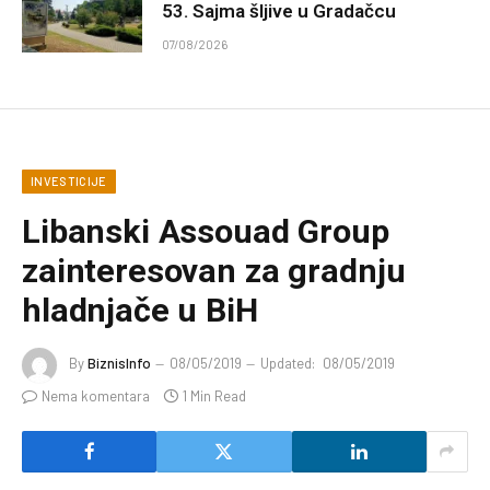
53. Sajma šljive u Gradačcu
07/08/2026
INVESTICIJE
Libanski Assouad Group
zainteresovan za gradnju
hladnjače u BiH
By
BiznisInfo
08/05/2019
Updated:
08/05/2019
Nema komentara
1 Min Read