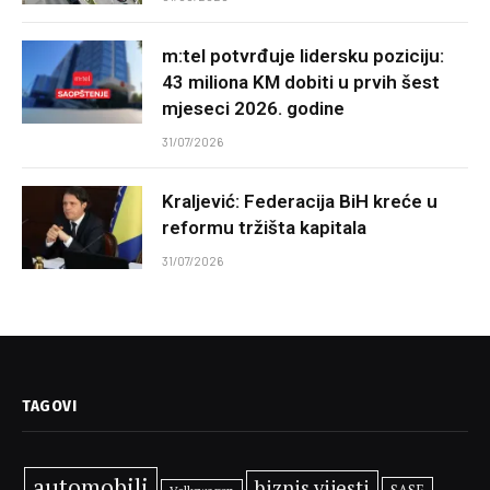
m:tel potvrđuje lidersku poziciju:
43 miliona KM dobiti u prvih šest
mjeseci 2026. godine
31/07/2026
Kraljević: Federacija BiH kreće u
reformu tržišta kapitala
31/07/2026
TAGOVI
automobili
biznis vijesti
SASE