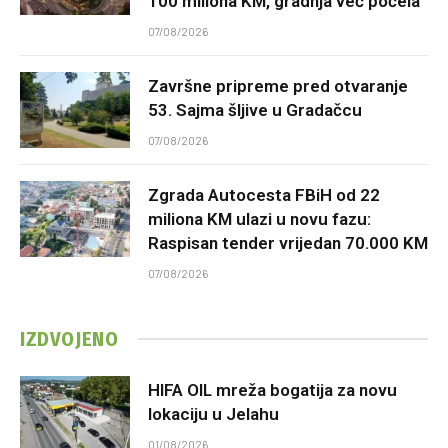
100 miliona KM, gradnja već počela
07/08/2026
Završne pripreme pred otvaranje
53. Sajma šljive u Gradačcu
07/08/2026
Zgrada Autocesta FBiH od 22
miliona KM ulazi u novu fazu:
Raspisan tender vrijedan 70.000 KM
07/08/2026
IZDVOJENO
HIFA OIL mreža bogatija za novu
lokaciju u Jelahu
01/08/2026