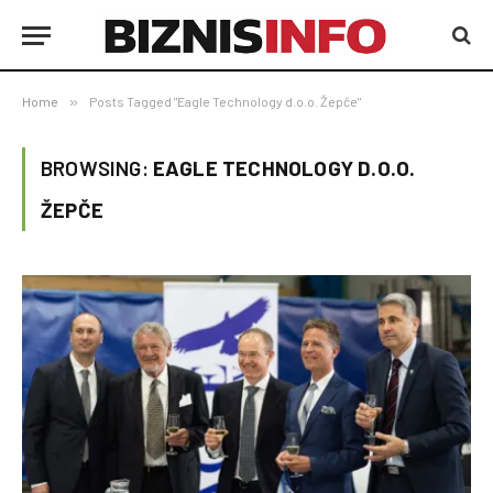
Home
»
Posts Tagged "Eagle Technology d.o.o. Žepče"
BROWSING:
EAGLE TECHNOLOGY D.O.O.
ŽEPČE