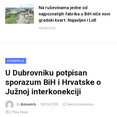
Na ruševinama jedne od
najpoznatijih fabrika u BiH niče novi
gradski kvart: Najavljen i Lidl
09/08/2026
EKONOMIJA
U Dubrovniku potpisan
sporazum BiH i Hrvatske o
Južnoj interkonekciji
By
BiznisInfo
28/04/2026
Nema komentara
2 Mins Read