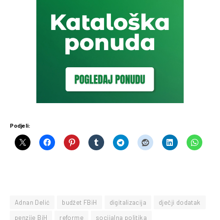
Podjeli:
Adnan Delić
budžet FBiH
digitalizacija
dječji dodatak
penzije BiH
reforme
socijalna politika