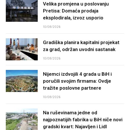
Velika promjena u poslovanju
Pretisa: Domaća prodaja
eksplodirala, izvoz usporio
10/08/2026
Gradiška planira kapitalni projekat
za grad, održan uvodni sastanak
10/08/2026
Nijemci izdvojili 4 grada u BiH i
poručili svojim firmama: Ovdje
tražite poslovne partnere
10/08/2026
Na ruševinama jedne od
najpoznatijih fabrika u BiH niče novi
gradski kvart: Najavljen i Lidl