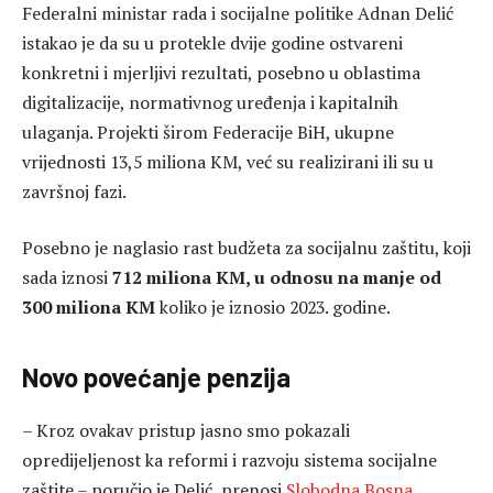
Federalni ministar rada i socijalne politike Adnan Delić
istakao je da su u protekle dvije godine ostvareni
konkretni i mjerljivi rezultati, posebno u oblastima
digitalizacije, normativnog uređenja i kapitalnih
ulaganja. Projekti širom Federacije BiH, ukupne
vrijednosti 13,5 miliona KM, već su realizirani ili su u
završnoj fazi.
Posebno je naglasio rast budžeta za socijalnu zaštitu, koji
sada iznosi
712 miliona KM, u odnosu na manje od
300 miliona KM
koliko je iznosio 2023. godine.
Novo povećanje penzija
– Kroz ovakav pristup jasno smo pokazali
opredijeljenost ka reformi i razvoju sistema socijalne
zaštite – poručio je Delić, prenosi
Slobodna Bosna
.