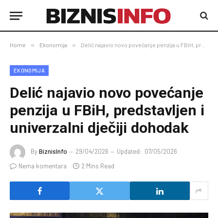
Home
»
Ekonomija
»
Delić najavio novo povećanje penzija u FBiH, predstavljen i univerzalni dječiji dohodak
EKONOMIJA
Delić najavio novo povećanje
penzija u FBiH, predstavljen i
univerzalni dječiji dohodak
By
BiznisInfo
29/04/2026
Updated:
07/05/2026
Nema komentara
2 Mins Read