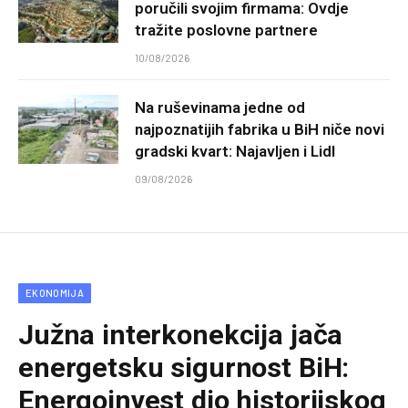
poručili svojim firmama: Ovdje
tražite poslovne partnere
10/08/2026
Na ruševinama jedne od
najpoznatijih fabrika u BiH niče novi
gradski kvart: Najavljen i Lidl
09/08/2026
EKONOMIJA
Južna interkonekcija jača
energetsku sigurnost BiH:
Energoinvest dio historijskog