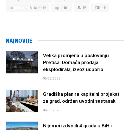
socijalna zaštita FBiH
top priče
UNDP
UNICEF
NAJNOVIJE
Velika promjena u poslovanju
Pretisa: Domaća prodaja
eksplodirala, izvoz usporio
10/08/2026
Gradiška planira kapitalni projekat
za grad, održan uvodni sastanak
10/08/2026
Nijemci izdvojili 4 grada u BiH i