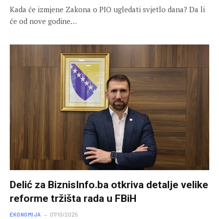
Kada će izmjene Zakona o PIO ugledati svjetlo dana? Da li
će od nove godine…
Delić za BiznisInfo.ba otkriva detalje velike
reforme tržišta rada u FBiH
EKONOMIJA
07/10/2025