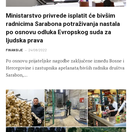
Ministarstvo privrede isplatit će bivšim
radnicima Sarabona potraživanja nastala
po osnovu odluka Evropskog suda za
ljudska prava
FINANSIJE
24/08/2022
Po osnovu prijateljske nagodbe zaključene između Bosne i
Hercegovine i zastupnika apelanata/bivših radnika društva
Sarabon,…