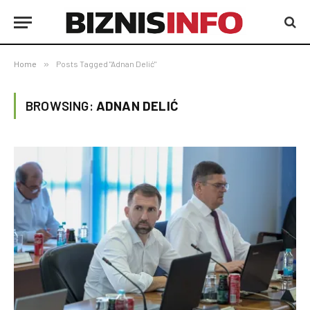
Home
»
Posts Tagged "Adnan Delić"
BROWSING:
ADNAN DELIĆ