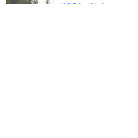
EKONOMIJA
22/03/2016
U februaru u FBiH smanjen
broj nezaposlenih
EKONOMIJA
22/03/2016