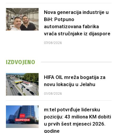
Nova generacija industrije u
BiH: Potpuno
automatizovana fabrika
vraća stručnjake iz dijaspore
07/08/2026
IZDVOJENO
HIFA OIL mreža bogatija za
novu lokaciju u Jelahu
01/08/2026
m:tel potvrđuje lidersku
poziciju: 43 miliona KM dobiti
u prvih šest mjeseci 2026.
godine