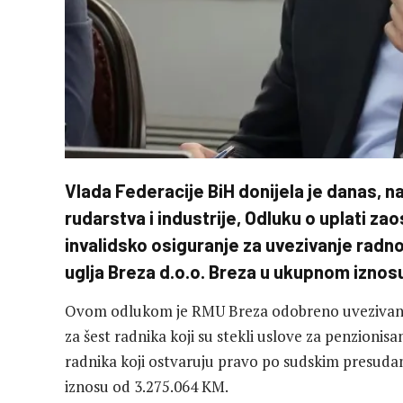
Vlada Federacije BiH donijela je danas, n
rudarstva i industrije, Odluku o uplati za
invalidsko osiguranje za uvezivanje radn
uglja Breza d.o.o. Breza u ukupnom iznos
Ovom odlukom je RMU Breza odobreno uvezivanj
za šest radnika koji su stekli uslove za penzioni
radnika koji ostvaruju pravo po sudskim presudam
iznosu od 3.275.064 KM.