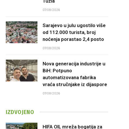
Tuzla
07/08/2026
Sarajevo u julu ugostilo više
od 112.000 turista, broj
noćenja porastao 2,4 posto
07/08/2026
Nova generacija industrije u
BiH: Potpuno
automatizovana fabrika
vraća stručnjake iz dijaspore
07/08/2026
IZDVOJENO
HIFA OIL mreža bogatija za