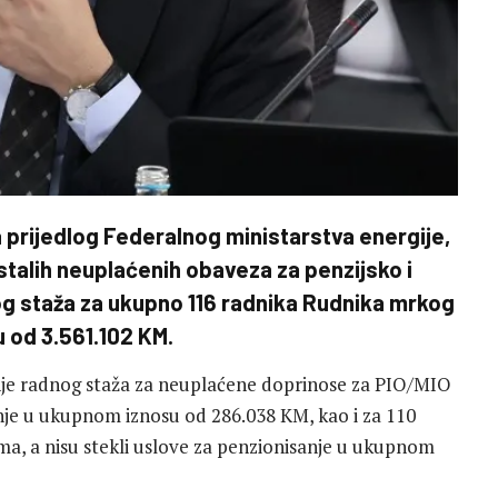
a prijedlog Federalnog ministarstva energije,
ostalih neuplaćenih obaveza za penzijsko i
og staža za ukupno 116 radnika Rudnika mrkog
u od 3.561.102 KM.
e radnog staža za neuplaćene doprinose za PIO/MIO
sanje u ukupnom iznosu od 286.038 KM, kao i za 110
a, a nisu stekli uslove za penzionisanje u ukupnom