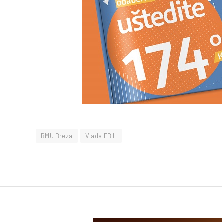
RMU Breza
Vlada FBiH