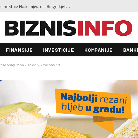
Sarajevo u julu ugostilo više od 112.000 turista, broj noćenja porastao 2,4 posto
FINANSIJE
INVESTICIJE
KOMPANIJE
BANK
reza osigurano više od 3,5 miliona KM