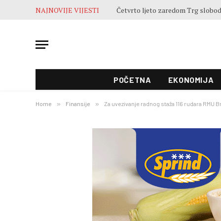
NAJNOVIJE VIJESTI
POČETNA
EKONOMIJA
Home
»
Finansije
»
Za uvezivanje radnog staža 116 rudara RMU B