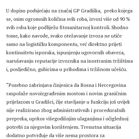
U dopisu podsjećaju na značaj GP Gradiška, preko kojega
se, osim ogromnih količina svih roba, izvozi više od 90 %
svih roba koje podliježu fitosanitarnoj kontroli. Shodno
tome, kako navode, svako otežavanje izvoza ne utiče
samo na logističku komponentu, već direktno prijeti
kontinuitetu isporuka, ispunjenju ugovornih obaveza,
narušavanju reputacije izvoznika na inostranim tržištima
i, posljedično, gubicima u prihodima i tržišnom učešću.
“Posebno zabrinjava činjenica da Bosna i Hercegovina
raspolaže novoizgrađenim mostom i novim graničnim
prijelazom u Gradišci, čije stavljanje u funkciju još uvijek
nije realizirano zbog administrativnih i proceduralnih
prepreka, uprkos višegodišnjim ulaganjima i očiglednoj
potrebi za njegovim korištenjem. Trenutna situacija
dodatno potvrđuje da više nema prostora za