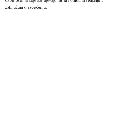
okolnostima koje zahtijevaju hitnu i odlučnu reakciju”,
zaključuju u saopćenju.