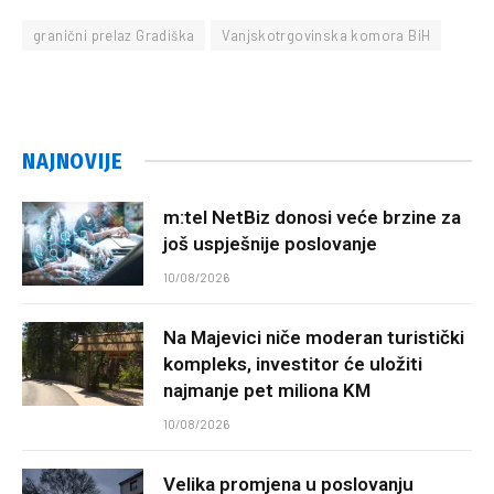
granični prelaz Gradiška
Vanjskotrgovinska komora BiH
NAJNOVIJE
m:tel NetBiz donosi veće brzine za
još uspješnije poslovanje
10/08/2026
Na Majevici niče moderan turistički
kompleks, investitor će uložiti
najmanje pet miliona KM
10/08/2026
Velika promjena u poslovanju