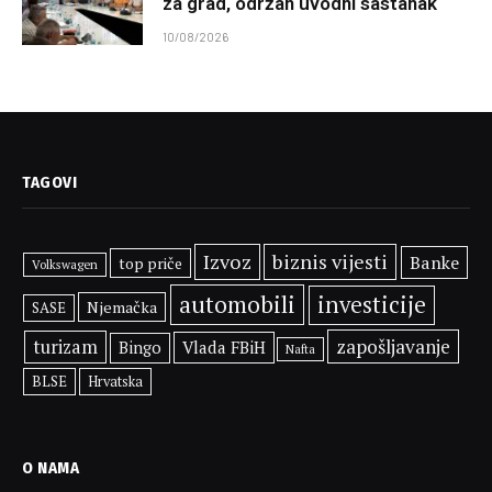
za grad, održan uvodni sastanak
10/08/2026
TAGOVI
Izvoz
biznis vijesti
Banke
top priče
Volkswagen
automobili
investicije
Njemačka
SASE
zapošljavanje
turizam
Vlada FBiH
Bingo
Nafta
BLSE
Hrvatska
O NAMA