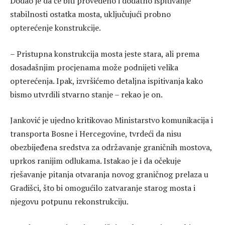
Dodao je da će biti provedeno i dodatno ispitivanje
stabilnosti ostatka mosta, uključujući probno
opterećenje konstrukcije.
– Pristupna konstrukcija mosta jeste stara, ali prema
dosadašnjim procjenama može podnijeti velika
opterećenja. Ipak, izvršićemo detaljna ispitivanja kako
bismo utvrdili stvarno stanje – rekao je on.
Janković je ujedno kritikovao Ministarstvo komunikacija i
transporta Bosne i Hercegovine, tvrdeći da nisu
obezbijeđena sredstva za održavanje graničnih mostova,
uprkos ranijim odlukama. Istakao je i da očekuje
rješavanje pitanja otvaranja novog graničnog prelaza u
Gradišci, što bi omogućilo zatvaranje starog mosta i
njegovu potpunu rekonstrukciju.