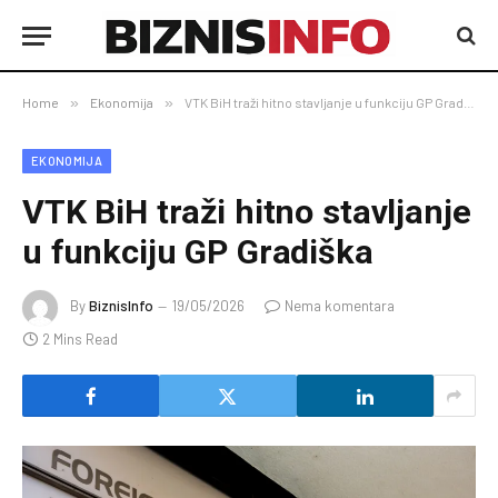
Home
»
Ekonomija
»
VTK BiH traži hitno stavljanje u funkciju GP Gradiška
EKONOMIJA
VTK BiH traži hitno stavljanje
u funkciju GP Gradiška
By
BiznisInfo
19/05/2026
Nema komentara
2 Mins Read