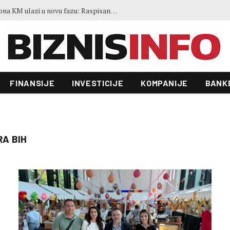
Zgrada Autocesta FBiH od 22 miliona KM ulazi u novu fazu: Raspisan tender vrijedan 70.000 KM
FINANSIJE
INVESTICIJE
KOMPANIJE
BANK
A BIH