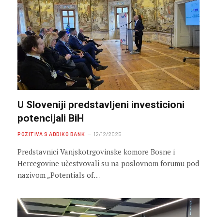
U Sloveniji predstavljeni investicioni
potencijali BiH
POZITIVA S ADDIKO BANK
12/12/2025
Predstavnici Vanjskotrgovinske komore Bosne i
Hercegovine učestvovali su na poslovnom forumu pod
nazivom „Potentials of…