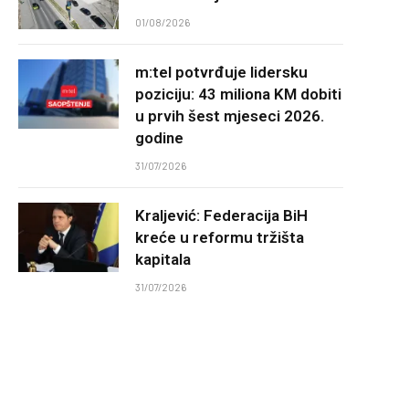
01/08/2026
m:tel potvrđuje lidersku
poziciju: 43 miliona KM dobiti
u prvih šest mjeseci 2026.
godine
31/07/2026
Kraljević: Federacija BiH
kreće u reformu tržišta
kapitala
31/07/2026