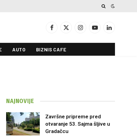
Facebook
X
Instagram
YouTube
LinkedIn
(Twitter)
E
AUTO
BIZNIS CAFE
NAJNOVIJE
Završne pripreme pred
otvaranje 53. Sajma šljive u
Gradačcu