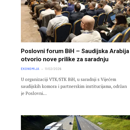
Poslovni forum BiH – Saudijska Arabija
otvorio nove prilike za saradnju
EKONOMIJA
11/02/2026
U organizaciji VTK/STK BiH, u saradnji s Vijećem
saudijskih komora i partnerskim institucijama, održan
je Poslovni…