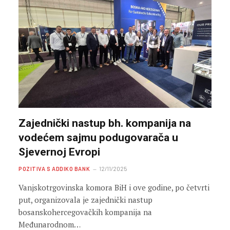
Zajednički nastup bh. kompanija na
vodećem sajmu podugovarača u
Sjevernoj Evropi
POZITIVA S ADDIKO BANK
12/11/2025
Vanjskotrgovinska komora BiH i ove godine, po četvrti
put, organizovala je zajednički nastup
bosanskohercegovačkih kompanija na
Međunarodnom…