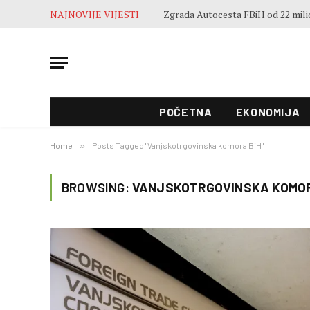
NAJNOVIJE VIJESTI
POČETNA
EKONOMIJA
Home
»
Posts Tagged "Vanjskotrgovinska komora BiH"
BROWSING:
VANJSKOTRGOVINSKA KOMOR