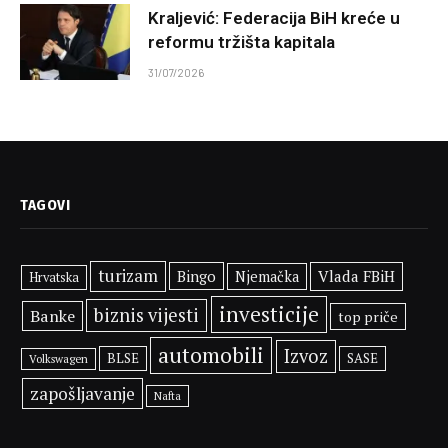
Kraljević: Federacija BiH kreće u
reformu tržišta kapitala
31/07/2026
TAGOVI
turizam
Bingo
Vlada FBiH
Njemačka
Hrvatska
investicije
biznis vijesti
Banke
top priče
automobili
Izvoz
BLSE
SASE
Volkswagen
zapošljavanje
Nafta