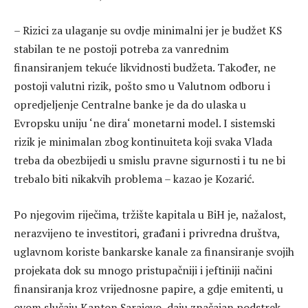
– Rizici za ulaganje su ovdje minimalni jer je budžet KS
stabilan te ne postoji potreba za vanrednim
finansiranjem tekuće likvidnosti budžeta. Također, ne
postoji valutni rizik, pošto smo u Valutnom odboru i
opredjeljenje Centralne banke je da do ulaska u
Evropsku uniju ‘ne dira‘ monetarni model. I sistemski
rizik je minimalan zbog kontinuiteta koji svaka Vlada
treba da obezbijedi u smislu pravne sigurnosti i tu ne bi
trebalo biti nikakvih problema – kazao je Kozarić.
Po njegovim riječima, tržište kapitala u BiH je, nažalost,
nerazvijeno te investitori, građani i privredna društva,
uglavnom koriste bankarske kanale za finansiranje svojih
projekata dok su mnogo pristupačniji i jeftiniji načini
finansiranja kroz vrijednosne papire, a gdje emitenti, u
ovom slučaju Kanton Sarajevo, daju značajan podstrek