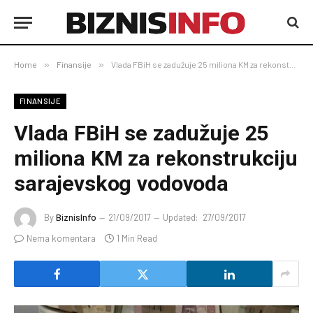
Home
»
Finansije
»
Vlada FBiH se zadužuje 25 miliona KM za rekonstrukciju sarajevskog vodovoda
FINANSIJE
Vlada FBiH se zadužuje 25
miliona KM za rekonstrukciju
sarajevskog vodovoda
By
BiznisInfo
21/09/2017
Updated:
27/09/2017
Nema komentara
1 Min Read