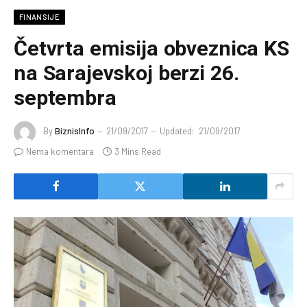
FINANSIJE
Četvrta emisija obveznica KS
na Sarajevskoj berzi 26.
septembra
By
BiznisInfo
21/09/2017
Updated:
21/09/2017
Nema komentara
3 Mins Read