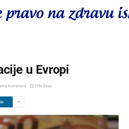
cije u Evropi
ema komentara
1 Min Read
In