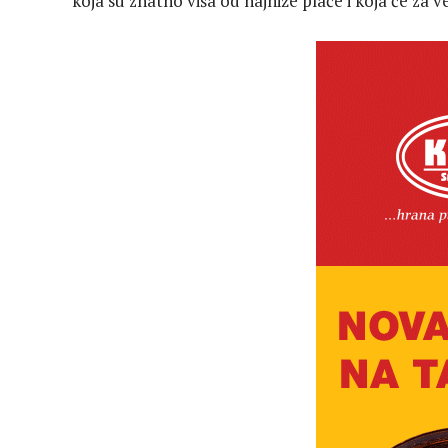
koja su znatno viša od najniže plaće i koja će za