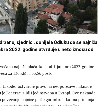
držanoj sjednici, donijela Odluku da se najniža
embra 2022. godine utvrđuje u neto iznosu od
ećana najniža plaća, koja od 1. januara 2022. godine
veća za 136 KM ili 33,56 posto.
BiH također ostvaruje pravo na neoporezive naknade
u je Federacija BiH jedinstvena u Evropi. Ove naknade
 povećanje najniže plaće garantira ukupna primanja