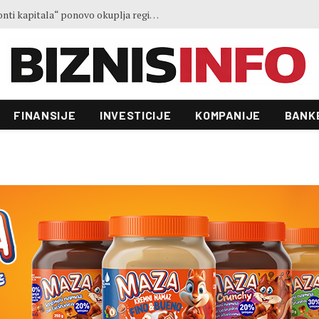
Ministar Forto: Profesionalni vozači ne mogu više čekati – Evropskoj komisiji ponudili smo provodivo rješenje
FINANSIJE
INVESTICIJE
KOMPANIJE
BANK