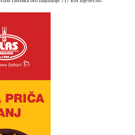
 većinu radnika biti najmanje 717 KM mjesečno.