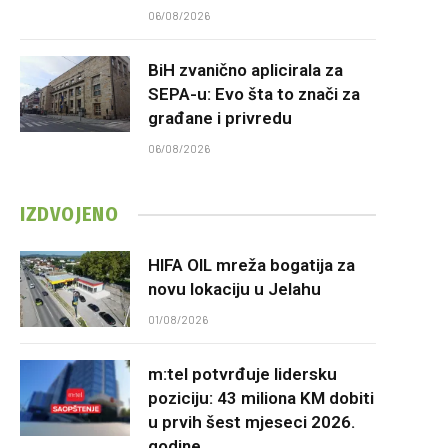
06/08/2026
BiH zvanično aplicirala za
SEPA-u: Evo šta to znači za
građane i privredu
06/08/2026
IZDVOJENO
HIFA OIL mreža bogatija za
novu lokaciju u Jelahu
01/08/2026
m:tel potvrđuje lidersku
poziciju: 43 miliona KM dobiti
u prvih šest mjeseci 2026.
godine