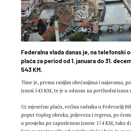
Federalna vlada danas je, na telefonski o
plaća za period od 1. januara do 31. dec
543 KM.
Time je, prema ranijim obećanjima i najavama, pov
iznosi 543 KM, te je u odnosu na prethodni iznos 
Uz mjesečnu plaću, većina radnika u Federaciji 
poput toplog obroka, prijevoza i regresa, po čem
u prosjeku po zaposlenom iznose 174 KM, tako da