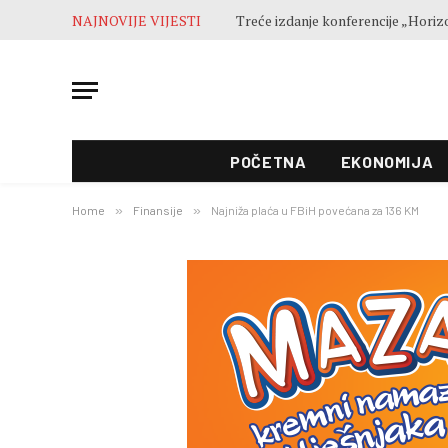
NAJNOVIJE VIJESTI
POČETNA
EKONOMIJA
Home
»
Finansije
»
Najniža plaća u FBiH povećana za 136 KM