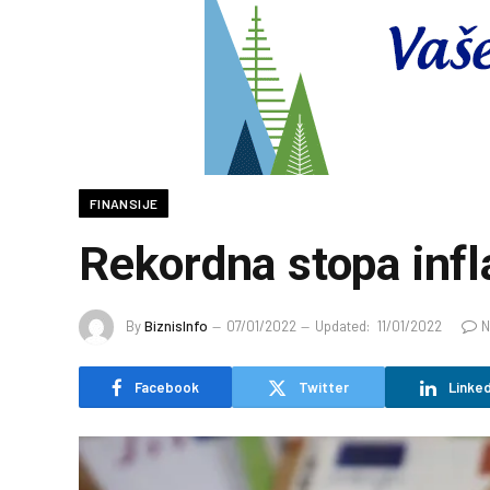
FINANSIJE
Rekordna stopa infla
By
BiznisInfo
07/01/2022
Updated:
11/01/2022
N
Facebook
Twitter
Linked