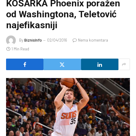
KOŠARKA Phoenix poražen
od Washingtona, Teletović
najefikasniji
By
BiznisInfo
02/04/2016
Nema komentara
1 Min Read