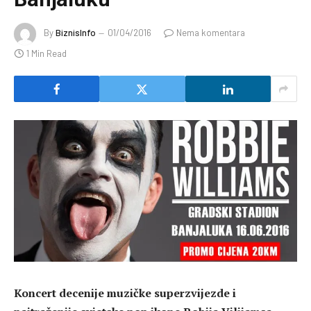
By
BiznisInfo
01/04/2016
Nema komentara
1 Min Read
Koncert decenije muzičke superzvijezde i