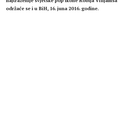
najtraženije svjetske pop ikone Robija Vilijamsa
održaće se i u BiH, 16. juna 2016. godine.