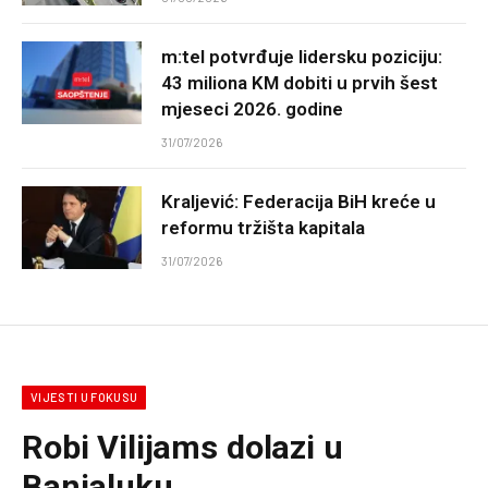
m:tel potvrđuje lidersku poziciju:
43 miliona KM dobiti u prvih šest
mjeseci 2026. godine
31/07/2026
Kraljević: Federacija BiH kreće u
reformu tržišta kapitala
31/07/2026
VIJESTI U FOKUSU
Robi Vilijams dolazi u
Banjaluku