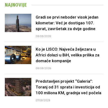
NAJNOVIJE
Gradi se prvi neboder visok jedan
kilometar: Već je dostigao 107.
sprat, završetak za dvije godine
08/08/2026
Ko je LISCO: Najveća željezara u
Africi dolazi u BiH, velika prilika za
domaće kompanije
08/08/2026
Predstavljen projekt “Galeria”:
Toranj od 31 sprata i investicija od
100 miliona KM, gradnja već počela
07/08/2026