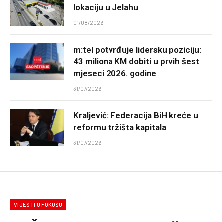
lokaciju u Jelahu
01/08/2026
m:tel potvrđuje lidersku poziciju:
43 miliona KM dobiti u prvih šest
mjeseci 2026. godine
31/07/2026
Kraljević: Federacija BiH kreće u
reformu tržišta kapitala
31/07/2026
VIJESTI U FOKUSU