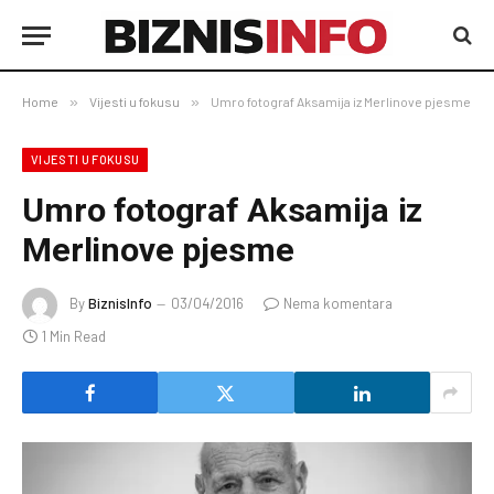
Home
»
Vijesti u fokusu
»
Umro fotograf Aksamija iz Merlinove pjesme
VIJESTI U FOKUSU
Umro fotograf Aksamija iz
Merlinove pjesme
By
BiznisInfo
03/04/2016
Nema komentara
1 Min Read