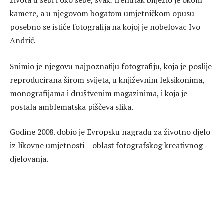
života u sebi i oko sebe, svaki trenutak bilježio je okom
kamere, a u njegovom bogatom umjetničkom opusu
posebno se ističe fotografija na kojoj je nobelovac Ivo
Andrić.
Snimio je njegovu najpoznatiju fotografiju, koja je poslije
reproducirana širom svijeta, u književnim leksikonima,
monografijama i društvenim magazinima, i koja je
postala amblematska piščeva slika.
Godine 2008. dobio je Evropsku nagradu za životno djelo
iz likovne umjetnosti – oblast fotografskog kreativnog
djelovanja.