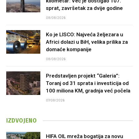
kilometar: Već je dostigao 107.
sprat, završetak za dvije godine
08/08/2026
Ko je LISCO: Najveća željezara u
Africi dolazi u BiH, velika prilika za
domaće kompanije
08/08/2026
Predstavljen projekt “Galeria”:
Toranj od 31 sprata i investicija od
100 miliona KM, gradnja već počela
07/08/2026
IZDVOJENO
HIFA OIL mreža bogatija za novu