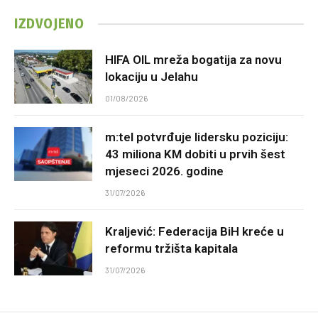
IZDVOJENO
HIFA OIL mreža bogatija za novu
lokaciju u Jelahu
01/08/2026
m:tel potvrđuje lidersku poziciju:
43 miliona KM dobiti u prvih šest
mjeseci 2026. godine
31/07/2026
Kraljević: Federacija BiH kreće u
reformu tržišta kapitala
31/07/2026