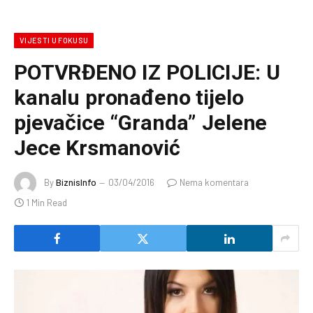
VIJESTI U FOKUSU
POTVRĐENO IZ POLICIJE: U
kanalu pronađeno tijelo
pjevačice “Granda” Jelene
Jece Krsmanović
By
BiznisInfo
03/04/2016
Nema komentara
1 Min Read