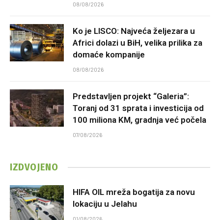
08/08/2026
Ko je LISCO: Najveća željezara u
Africi dolazi u BiH, velika prilika za
domaće kompanije
08/08/2026
Predstavljen projekt “Galeria”:
Toranj od 31 sprata i investicija od
100 miliona KM, gradnja već počela
07/08/2026
IZDVOJENO
HIFA OIL mreža bogatija za novu
lokaciju u Jelahu
01/08/2026