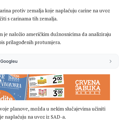
arina protiv zemalja koje naplaćuju carine na uvoz
iti s carinama tih zemalja.
je naložio američkim dužnosnicima da analiziraju
pis prilagođenih protumjera.
a Googleu
svoje planove, možda u nekim slučajevima učiniti
mlje naplaćuju na uvoz iz SAD-a.