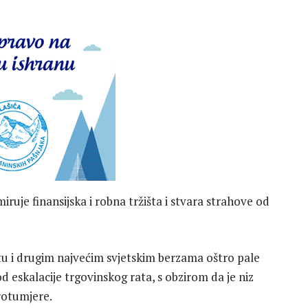
uje finansijska i robna tržišta i stvara strahove od
etu i drugim najvećim svjetskim berzama oštro pale
od eskalacije trgovinskog rata, s obzirom da je niz
protumjere.