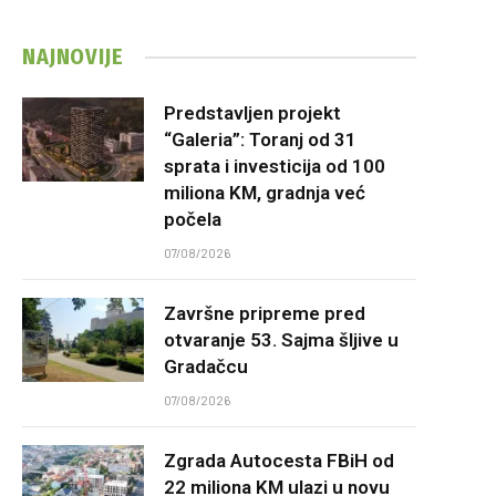
NAJNOVIJE
Predstavljen projekt
“Galeria”: Toranj od 31
sprata i investicija od 100
miliona KM, gradnja već
počela
07/08/2026
Završne pripreme pred
otvaranje 53. Sajma šljive u
Gradačcu
07/08/2026
Zgrada Autocesta FBiH od
22 miliona KM ulazi u novu