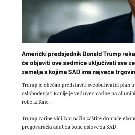
Američki predsjednik Donald Trump rekao 
će objaviti ove sedmice uključivati sve z
zemalja s kojima SAD ima najveće trgovi
Trump je obećao predstaviti sveobuhvatni plan uv
oslobođenja”. Ranije je već uveo carine na aluminij
robe iz Kine.
Trump carine vidi kao način zaštite domaće ekon
pregovarački adut za bolje uslove za SAD.