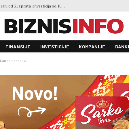
3. Sajma šljive u Gradačcu
FINANSIJE
INVESTICIJE
KOMPANIJE
BANK
o Dan oslobođenja