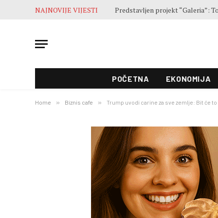
NAJNOVIJE VIJESTI
Završne pripreme pred otvaranje 5
POČETNA
EKONOMIJA
Home
»
Biznis cafe
»
Trump uvodi carine za sve zemlje: Bit će t