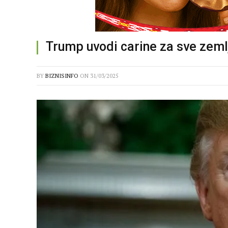
Trump uvodi carine za sve zemlj
BY
BIZNISINFO
ON
31/03/2025