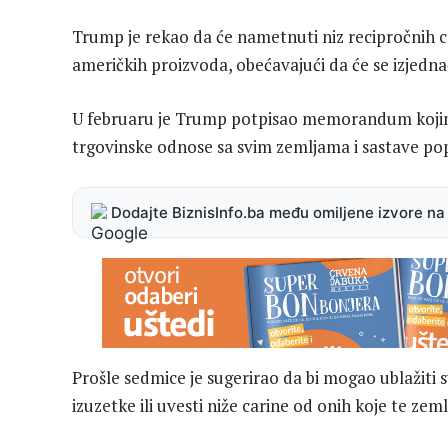
Trump je rekao da će nametnuti niz recipročnih c
američkih proizvoda, obećavajući da će se izjednač
U februaru je Trump potpisao memorandum kojim 
trgovinske odnose sa svim zemljama i sastave po
Dodajte BiznisInfo.ba među omiljene izvore n
Prošle sedmice je sugerirao da bi mogao ublažiti 
izuzetke ili uvesti niže carine od onih koje te ze