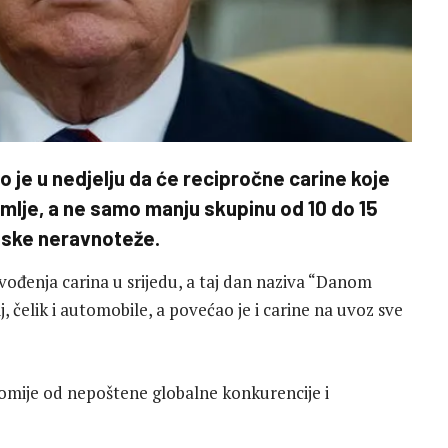
je u nedjelju da će recipročne carine koje
emlje, a ne samo manju skupinu od 10 do 15
nske neravnoteže.
ođenja carina u srijedu, a taj dan naziva “Danom
, čelik i automobile, a povećao je i carine na uvoz sve
omije od nepoštene globalne konkurencije i