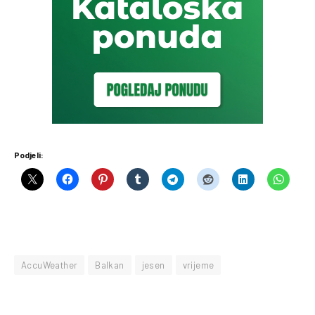
Podjeli:
AccuWeather
Balkan
jesen
vrijeme