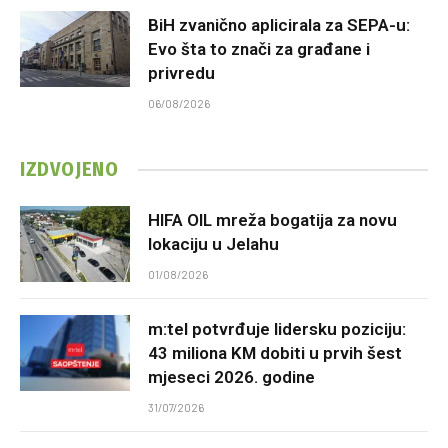
BiH zvanično aplicirala za SEPA-u:
Evo šta to znači za građane i
privredu
06/08/2026
IZDVOJENO
HIFA OIL mreža bogatija za novu
lokaciju u Jelahu
01/08/2026
m:tel potvrđuje lidersku poziciju:
43 miliona KM dobiti u prvih šest
mjeseci 2026. godine
31/07/2026