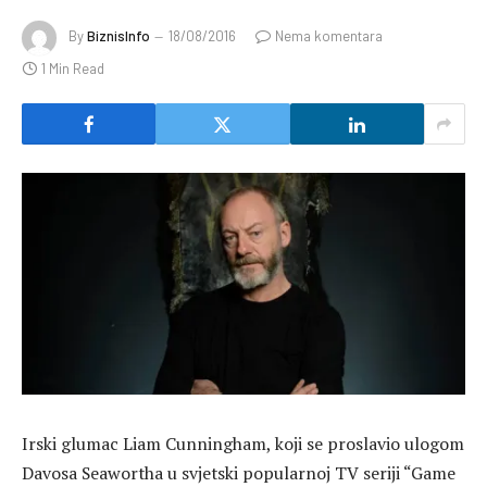
By
BiznisInfo
18/08/2016
Nema komentara
1 Min Read
Irski glumac Liam Cunningham, koji se proslavio ulogom
Davosa Seawortha u svjetski popularnoj TV seriji “Game