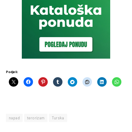
Podjeli:
napad
terorizam
Turska