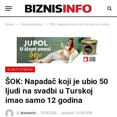
Home
»
Vijesti u fokusu
»
ŠOK: Napadač koji je ubio 50 ljudi na svadbi u Turskoj imao samo 12 godina
VIJESTI U FOKUSU
ŠOK: Napadač koji je ubio 50
ljudi na svadbi u Turskoj
imao samo 12 godina
By
BiznisInfo
21/08/2016
Updated:
21/08/2016