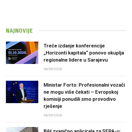
NAJNOVIJE
Treće izdanje konferencije
„Horizonti kapitala“ ponovo okuplja
regionalne lidere u Sarajevu
06/08/2026
Ministar Forto: Profesionalni vozači
ne mogu više čekati – Evropskoj
komisiji ponudili smo provodivo
rješenje
06/08/2026
BiH zvanično aplicirala za SEPA-u: