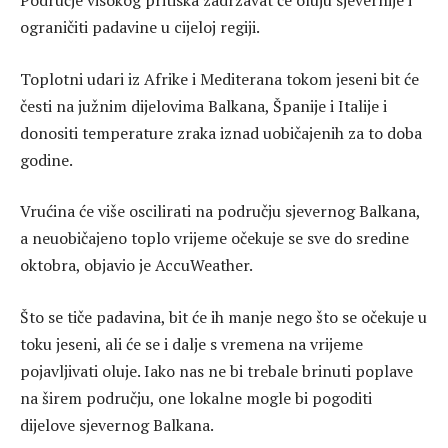
Područje visokog pritiska zadržavat će oluju sjevernije i
ograničiti padavine u cijeloj regiji.
Toplotni udari iz Afrike i Mediterana tokom jeseni bit će
česti na južnim dijelovima Balkana, Španije i Italije i
donositi temperature zraka iznad uobičajenih za to doba
godine.
Vrućina će više oscilirati na području sjevernog Balkana,
a neuobičajeno toplo vrijeme očekuje se sve do sredine
oktobra, objavio je AccuWeather.
Što se tiče padavina, bit će ih manje nego što se očekuje u
toku jeseni, ali će se i dalje s vremena na vrijeme
pojavljivati oluje. Iako nas ne bi trebale brinuti poplave
na širem području, one lokalne mogle bi pogoditi
dijelove sjevernog Balkana.