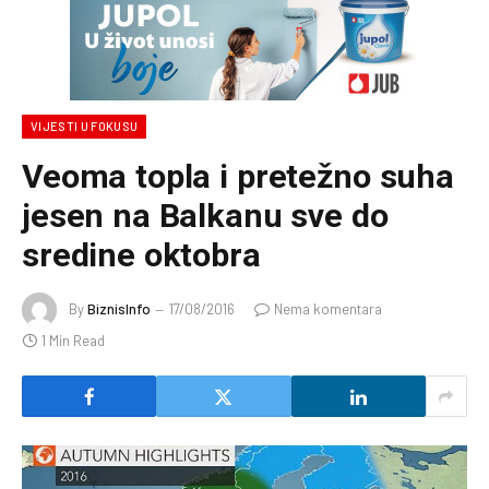
VIJESTI U FOKUSU
Veoma topla i pretežno suha
jesen na Balkanu sve do
sredine oktobra
By
BiznisInfo
17/08/2016
Nema komentara
1 Min Read