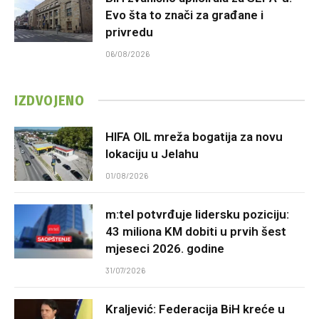
Evo šta to znači za građane i
privredu
06/08/2026
IZDVOJENO
HIFA OIL mreža bogatija za novu
lokaciju u Jelahu
01/08/2026
m:tel potvrđuje lidersku poziciju:
43 miliona KM dobiti u prvih šest
mjeseci 2026. godine
31/07/2026
Kraljević: Federacija BiH kreće u