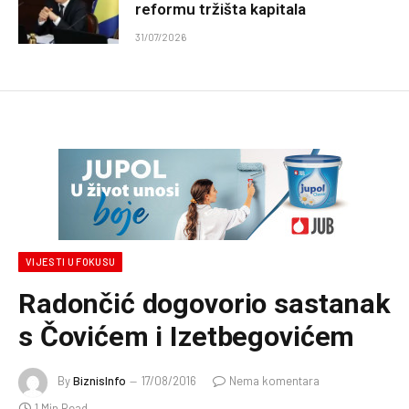
reformu tržišta kapitala
31/07/2026
VIJESTI U FOKUSU
Radončić dogovorio sastanak
s Čovićem i Izetbegovićem
By
BiznisInfo
17/08/2016
Nema komentara
1 Min Read