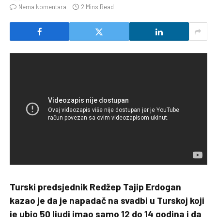
Nema komentara
2 Mins Read
Turski predsjednik Redžep Tajip Erdogan
kazao je da je napadač na svadbi u Turskoj koji
je ubio 50 ljudi imao samo 12 do 14 godina i da