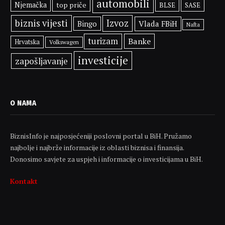
automobili
Njemačka
top priče
BLSE
SASE
biznis vijesti
Izvoz
Bingo
Vlada FBiH
Nafta
turizam
Banke
Hrvatska
Volkswagen
investicije
zapošljavanje
O NAMA
BiznisInfo je najposjećeniji poslovni portal u BiH. Pružamo
najbolje i najbrže informacije iz oblasti biznisa i finansija.
Donosimo savjete za uspjeh i informacije o investicijama u BiH.
Kontakt