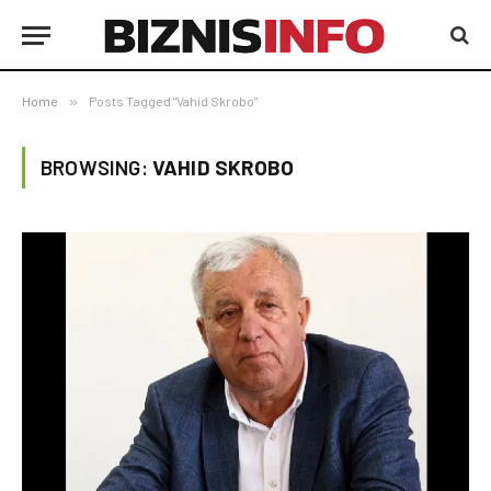
Home
»
Posts Tagged "Vahid Skrobo"
BROWSING:
VAHID SKROBO