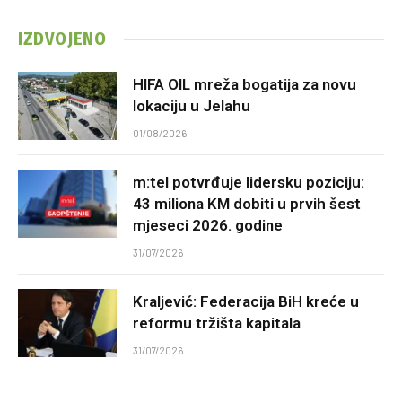
IZDVOJENO
HIFA OIL mreža bogatija za novu
lokaciju u Jelahu
01/08/2026
m:tel potvrđuje lidersku poziciju:
43 miliona KM dobiti u prvih šest
mjeseci 2026. godine
31/07/2026
Kraljević: Federacija BiH kreće u
reformu tržišta kapitala
31/07/2026