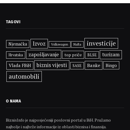
TAGOVI
investicije
Izvoz
Njemačka
Volkswagen
Nafta
zapošljavanje
turizam
top priče
BLSE
Hrvatska
biznis vijesti
Banke
Vlada FBiH
Bingo
SASE
automobili
O NAMA
BiznisInfo je najposjećeniji poslovni portal u BiH. Pružamo
najbolje i najbrže informacije iz oblasti biznisa i finansija.