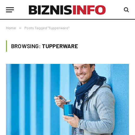
Home
»
Posts Tagged "Tupperware"
BROWSING:
TUPPERWARE