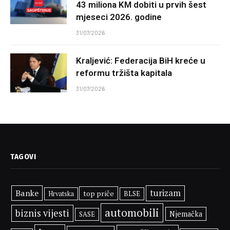
43 miliona KM dobiti u prvih šest
mjeseci 2026. godine
31/07/2026
Kraljević: Federacija BiH kreće u
reformu tržišta kapitala
31/07/2026
TAGOVI
Banke
turizam
top priče
BLSE
Hrvatska
automobili
biznis vijesti
Njemačka
SASE