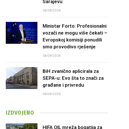
Sarajevu
06/08/2026
Ministar Forto: Profesionalni
vozači ne mogu više čekati –
Evropskoj komisiji ponudili
smo provodivo rješenje
06/08/2026
BiH zvanično aplicirala za
SEPA-u: Evo šta to znači za
građane i privredu
06/08/2026
IZDVOJENO
HIFA OIL mreža bogatija za