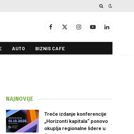
Facebook
X
Instagram
YouTube
LinkedIn
(Twitter)
E
AUTO
BIZNIS CAFE
NAJNOVIJE
Treće izdanje konferencije
„Horizonti kapitala“ ponovo
okuplja regionalne lidere u