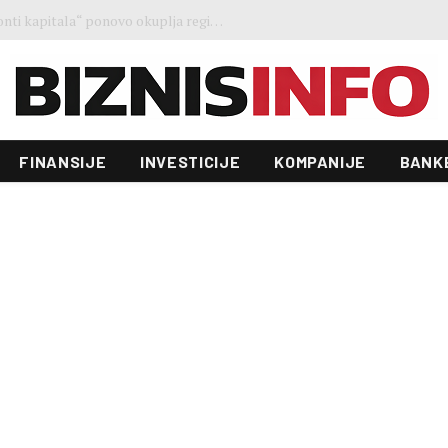
Ministar Forto: Profesionalni vozači ne mogu više čekati – Evropskoj komisiji ponudili smo provodivo rješenje
FINANSIJE
INVESTICIJE
KOMPANIJE
BANK