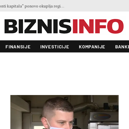
Ministar Forto: Profesionalni vozači ne mogu više čekati – Evropskoj komisiji ponudili smo provodivo rješenje
FINANSIJE
INVESTICIJE
KOMPANIJE
BANK