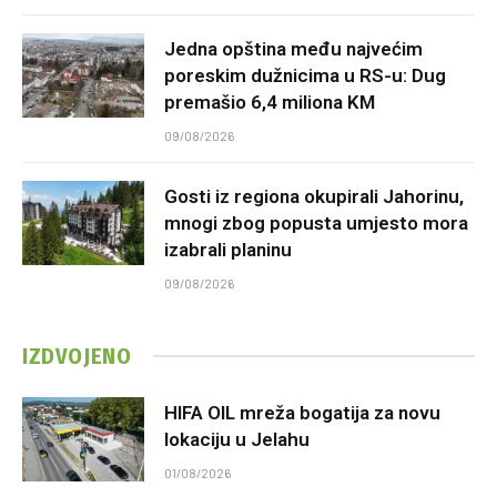
Jedna opština među najvećim
poreskim dužnicima u RS-u: Dug
premašio 6,4 miliona KM
09/08/2026
Gosti iz regiona okupirali Jahorinu,
mnogi zbog popusta umjesto mora
izabrali planinu
09/08/2026
IZDVOJENO
HIFA OIL mreža bogatija za novu
lokaciju u Jelahu
01/08/2026