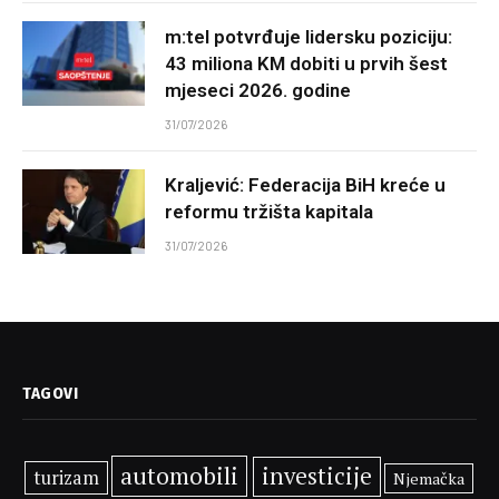
m:tel potvrđuje lidersku poziciju:
43 miliona KM dobiti u prvih šest
mjeseci 2026. godine
31/07/2026
Kraljević: Federacija BiH kreće u
reformu tržišta kapitala
31/07/2026
TAGOVI
automobili
investicije
turizam
Njemačka