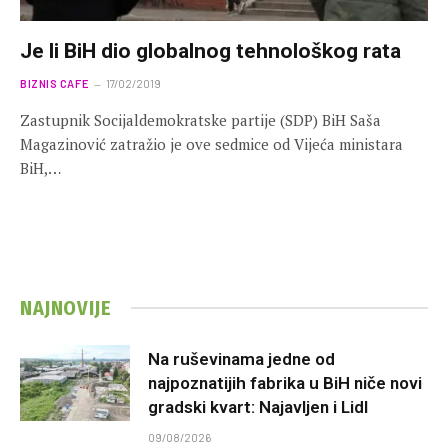
Je li BiH dio globalnog tehnološkog rata
BIZNIS CAFE
17/02/2019
Zastupnik Socijaldemokratske partije (SDP) BiH Saša
Magazinović zatražio je ove sedmice od Vijeća ministara
BiH,…
NAJNOVIJE
Na ruševinama jedne od
najpoznatijih fabrika u BiH niče novi
gradski kvart: Najavljen i Lidl
09/08/2026