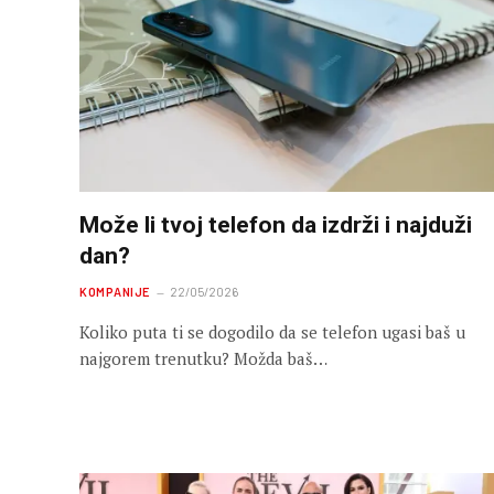
Može li tvoj telefon da izdrži i najduži
dan?
KOMPANIJE
22/05/2026
Koliko puta ti se dogodilo da se telefon ugasi baš u
najgorem trenutku? Možda baš…