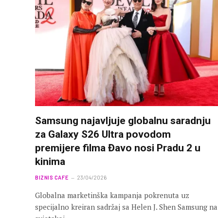
Samsung najavljuje globalnu saradnju
za Galaxy S26 Ultra povodom
premijere filma Đavo nosi Pradu 2 u
kinima
BIZNIS CAFE
23/04/2026
Globalna marketinška kampanja pokrenuta uz
specijalno kreiran sadržaj sa Helen J. Shen Samsung na