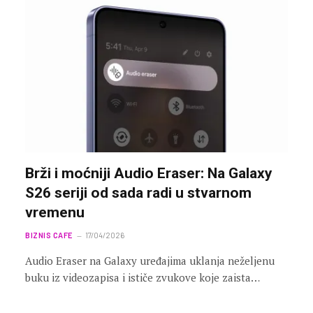
Brži i moćniji Audio Eraser: Na Galaxy
S26 seriji od sada radi u stvarnom
vremenu
BIZNIS CAFE
17/04/2026
Audio Eraser na Galaxy uređajima uklanja neželjenu
buku iz videozapisa i ističe zvukove koje zaista…