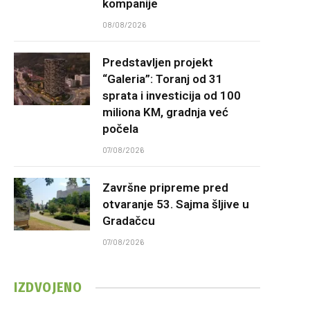
kompanije
08/08/2026
Predstavljen projekt
“Galeria”: Toranj od 31
sprata i investicija od 100
miliona KM, gradnja već
počela
07/08/2026
Završne pripreme pred
otvaranje 53. Sajma šljive u
Gradačcu
07/08/2026
IZDVOJENO