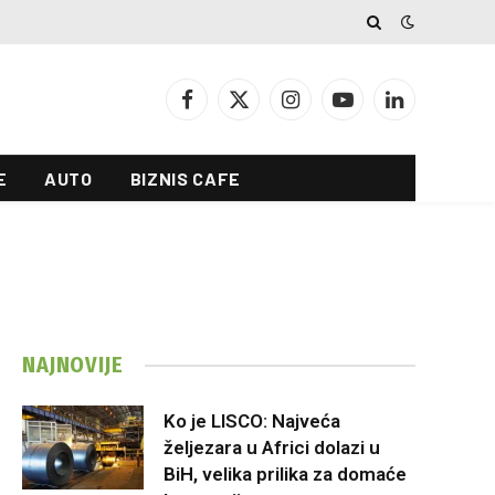
Facebook
X
Instagram
YouTube
LinkedIn
(Twitter)
E
AUTO
BIZNIS CAFE
NAJNOVIJE
Ko je LISCO: Najveća
željezara u Africi dolazi u
BiH, velika prilika za domaće