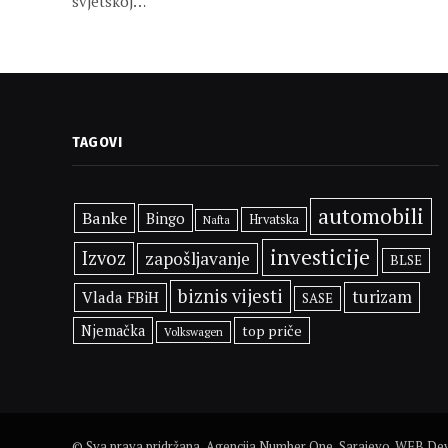
svjetskoj…
TAGOVI
automobili
Banke
Bingo
Hrvatska
Nafta
investicije
Izvoz
zapošljavanje
BLSE
biznis vijesti
turizam
Vlada FBiH
SASE
Njemačka
top priče
Volkswagen
© Sva prava pridržana, Agencija Number One, Sarajevo. WEB D