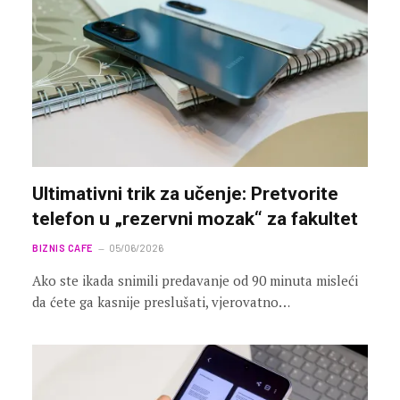
Ultimativni trik za učenje: Pretvorite
telefon u „rezervni mozak“ za fakultet
BIZNIS CAFE
05/06/2026
Ako ste ikada snimili predavanje od 90 minuta misleći
da ćete ga kasnije preslušati, vjerovatno…