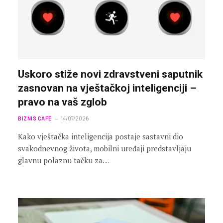
Uskoro stiže novi zdravstveni saputnik
zasnovan na vještačkoj inteligenciji –
pravo na vaš zglob
BIZNIS CAFE
14/07/2026
Kako vještačka inteligencija postaje sastavni dio
svakodnevnog života, mobilni uređaji predstavljaju
glavnu polaznu tačku za…