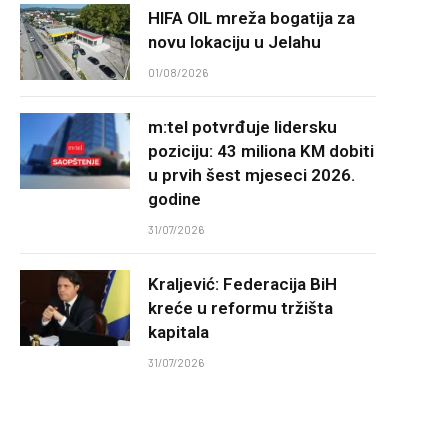
HIFA OIL mreža bogatija za
novu lokaciju u Jelahu
01/08/2026
m:tel potvrđuje lidersku
poziciju: 43 miliona KM dobiti
u prvih šest mjeseci 2026.
godine
31/07/2026
Kraljević: Federacija BiH
kreće u reformu tržišta
kapitala
31/07/2026