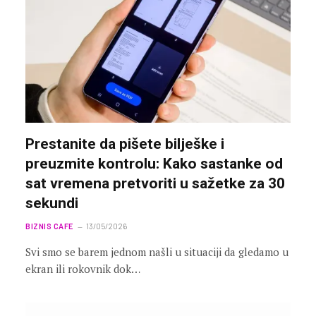
Prestanite da pišete bilješke i
preuzmite kontrolu: Kako sastanke od
sat vremena pretvoriti u sažetke za 30
sekundi
BIZNIS CAFE
13/05/2026
Svi smo se barem jednom našli u situaciji da gledamo u
ekran ili rokovnik dok…