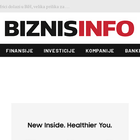
Predstavljen projekt “Galeria”: Toranj od 31 sprata i investicija od 100 miliona KM, gradnja već počela
FINANSIJE
INVESTICIJE
KOMPANIJE
BANK