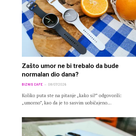
Zašto umor ne bi trebalo da bude
normalan dio dana?
BIZNIS CAFE
08/07/2026
Koliko puta ste na pitanje „kako si?” odgovorili:
„umorno”, kao da je to sasvim uobičajeno…