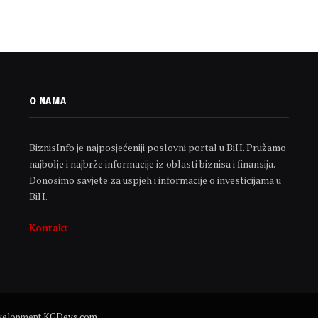
O NAMA
BiznisInfo je najposjećeniji poslovni portal u BiH. Pružamo
najbolje i najbrže informacije iz oblasti biznisa i finansija.
Donosimo savjete za uspjeh i informacije o investicijama u
BiH.
Kontakt
evelopment
KGDevs.com