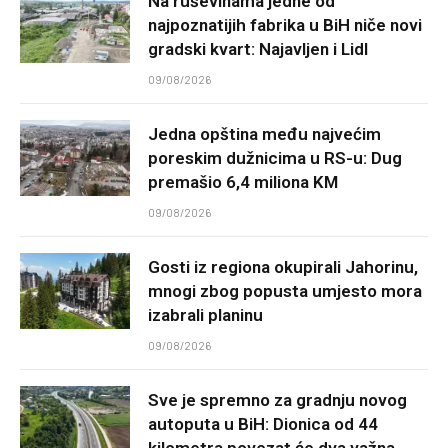
Na ruševinama jedne od
najpoznatijih fabrika u BiH niče novi
gradski kvart: Najavljen i Lidl
09/08/2026
Jedna opština među najvećim
poreskim dužnicima u RS-u: Dug
premašio 6,4 miliona KM
09/08/2026
Gosti iz regiona okupirali Jahorinu,
mnogi zbog popusta umjesto mora
izabrali planinu
09/08/2026
Sve je spremno za gradnju novog
autoputa u BiH: Dionica od 44