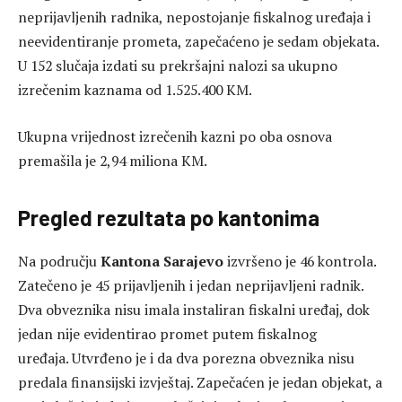
Inspektori su provjeravali poštivanje više propisa,
uključujući Zakon o Poreznoj upravi FBiH, Zakon o
fiskalnim sistemima, Zakon o jedinstvenom sistemu
registracije, kontrole i naplate doprinosa, Zakon o
doprinosima te druge porezne propise.
N
eprijavljeni radnici i
neevidentiranje
prometa
U nadzorima su zatečena 444 prijavljena radnika i 18
neprijavljenih radnika. Također, otkrivena su četiri
porezna obveznika bez instaliranog fiskalnog uređaja,
dok njih 25 nije evidentiralo promet putem fiskalnog
uređaja.