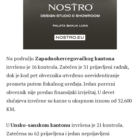
Googleu
U
Hercegovačko-neretvanskom kantonu
izvršene 32
kontrole. Zatečeno je 45 prijavljenih i osam
neprijavljenih radnika, što je najveći broj neprijavljenih
radnika među svim kantonima. Dva obveznika nisu
evidentirala promet putem fiskalnog uređaja, dok 22
porezna obveznika nisu predala finansijske
izvještaje. Zapečaćen je jedan objekat, a izrečene su
kazne u ukupnom iznosu od 264.900 KM u 25 slučajeva.
U
Srednjobosanskom kantonu
obavljeno je 20
kontrola. Inspektori su zatekli 141 prijavljenog i četiri
neprijavljena radnika. Tri obveznika nisu evidentirala
promet putem fiskalnog uređaja, a 12 nije predalo
finansijski izvještaj. U 14 slučajeva izdati su prekršajni
nalozi sa kaznama u ukupnom iznosu od 158.000 KM.