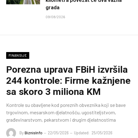
kilometra povezat će dva važna
grada
09/08/2026
FINANSIJE
Porezna uprava FBiH izvršila
244 kontrole: Firme kažnjene
sa skoro 3 miliona KM
Kontrole su obavljene kod poreznih obveznika koji se bave
trgovinom, mesarskom djelatnošću, ugostiteljstvom,
građevinarstvom, pekarstvom i drugim djelatnostima
By
BiznisInfo
22/05/2026
Updated:
25/05/2026