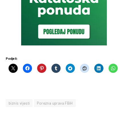
Zatečena su 62 prijavljena i jedan neprijavljeni
radnik. Tri obveznika nisu evidentirala promet putem
fiskalnog uređaja, dok tri porezna obveznika nisu
predala finansijske izvještaje. Zapečaćen je jedan objekat,
a izrečene su kazne u ukupnom iznosu od 47.700 KM.
Na području
Kantona 10
izvršeno je 16 kontrola.
Zatečeno je pet prijavljenih radnika. Tri obveznika nisu
imala instaliran fiskalni uređaj, jedan nije evidentirao
promet putem fiskalnog uređaja, a 12 poreznih
obveznika nije predalo finansijske izvještaje. U 13
slučajeva izdati su prekršajni nalozi sa ukupnim kaznama
od 136.500 KM.
U
Bosansko-podrinjskom kantonu
izvršene su četiri
kontrole. Utvrđeno je da tri porezna obveznika nisu
predala finansijske izvještaje, a u tri slučaja izrečene su