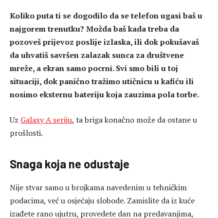
Koliko puta ti se dogodilo da se telefon ugasi baš u
najgorem trenutku? Možda baš kada treba da
pozoveš prijevoz poslije izlaska, ili dok pokušavaš
da uhvatiš savršen zalazak sunca za društvene
mreže, a ekran samo pocrni. Svi smo bili u toj
situaciji, dok panično tražimo utičnicu u kafiću ili
nosimo eksternu bateriju koja zauzima pola torbe.
Uz
Galaxy A seriju
, ta briga konačno može da ostane u
prošlosti.
Snaga koja ne odustaje
Nije stvar samo u brojkama navedenim u tehničkim
podacima, već u osjećaju slobode. Zamislite da iz kuće
izađete rano ujutru, provedete dan na predavanjima,