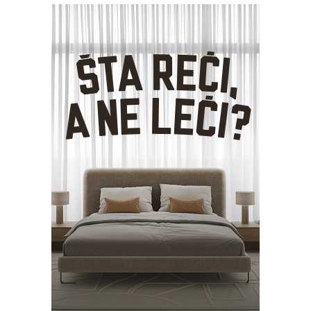
Jedan obveznik nije imao fiskalni uređaj, a šest ih nije
evidentiralo promet. Čak 30 poreznih obveznika nije
predalo finansijske izvještaje. Zapečaćena su dva objekta,
dok su u 34 slučaja izrečene kazne u ukupnom iznosu od
360.700 KM.
Na području
Zeničko-dobojskog kantona
obavljeno je
40 kontrola. Inspektori su zatekli 47 prijavljenih i jednog
neprijavljenog radnika. Jedan obveznik nije imao fiskalni
uređaj, dok dva nisu evidentirala promet. Također, 38
poreznih obveznika nije predalo finansijske
izvještaje. Zapečaćen je jedan objekat, a u 39 slučajeva
izdati su prekršajni nalozi u ukupnom iznosu od 422.500
KM.
Dodajte BiznisInfo.ba među omiljene izvore na