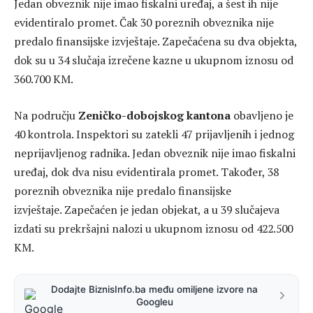
Zbog utvrđenih nepravilnosti, uključujući angažiranje
neprijavljenih radnika, nepostojanje fiskalnog uređaja i
neevidentiranje prometa, zapečaćeno je sedam objekata.
U 152 slučaja izdati su prekršajni nalozi sa ukupno
izrečenim kaznama od 1.525.400 KM.
Ukupna vrijednost izrečenih kazni po oba osnova
premašila je 2,94 miliona KM.
Pregled rezultata po kantonima
Na području
Kantona Sarajevo
izvršeno je 46 kontrola.
Zatečeno je 45 prijavljenih i jedan neprijavljeni radnik.
Dva obveznika nisu imala instaliran fiskalni uređaj, dok
jedan nije evidentirao promet putem fiskalnog
uređaja. Utvrđeno je i da dva porezna obveznika nisu
predala finansijski izvještaj. Zapečaćen je jedan objekat, a