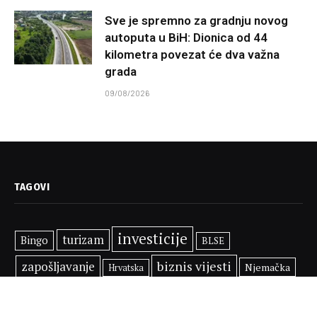
U
Posavskom kantonu
izvršeno je šest kontrola.
Zatečeno je 17 prijavljenih i jedan neprijavljeni
radnik. Dva obveznika nisu evidentirala promet putem
fiskalnog uređaja, dok dva porezna obveznika nisu
predala finansijske izvještaje. U pet slučajeva izdati su
prekršajni nalozi sa ukupnim kaznama od 37.000 KM.
Kontrole se nastavljaju
Porezna uprava Federacije BiH poručila je da će nastaviti
aktivnosti usmjerene na jačanje porezne discipline i
suzbijanje sive ekonomije, s ciljem osiguranja zakonitog
poslovanja i zaštite javnih prihoda.