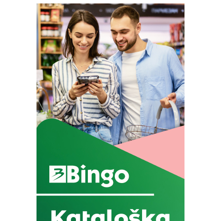
Na području
Zapadnohercegovačkog kantona
izvršeno je 16 kontrola. Zatečen je 31 prijavljeni radnik,
dok je kod pet obveznika utvrđeno neevidentiranje
prometa putem fiskalnog uređaja. Jedan porezni
obveznik nije predao finansijski izvještaj. U devet
slučajeva izrečene su kazne u ukupnom iznosu od 32.600
KM.
U
Unsko-sanskom kantonu
izvršena je 21 kontrola.