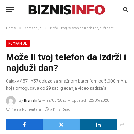
Home
»
Kompanije
»
Može li tvoj telefon da izdrži i najduži dan?
KOMPANIJE
Može li tvoj telefon da izdrži i
najduži dan?
Galaxy A57 i A37 dolaze sa snažnom baterijom od 5.000 mAh,
koja omogućava do 29 sati gledanja video sadržaja
By
BiznisInfo
22/05/2026
Updated:
22/05/2026
Nema komentara
3 Mins Read