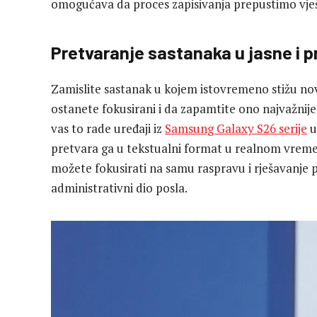
omogućava da proces zapisivanja prepustimo vješt
Pretvaranje sastanaka u jasne i p
Zamislite sastanak u kojem istovremeno stižu nove
ostanete fokusirani i da zapamtite ono najvažnije
vas to rade uređaji iz
Samsung Galaxy S26 serije
u
pretvara ga u tekstualni format u realnom vremen
možete fokusirati na samu raspravu i rješavanje p
administrativni dio posla.