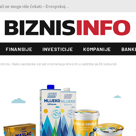
Ministar Forto: Profesionalni vozači ne mogu više čekati – Evropskoj komisiji ponudili smo provodivo rješenje
FINANSIJE
INVESTICIJE
KOMPANIJE
BANK
kontrolu: Kako sastanke od sat vremena pretvoriti u sažetke za 30 sekundi