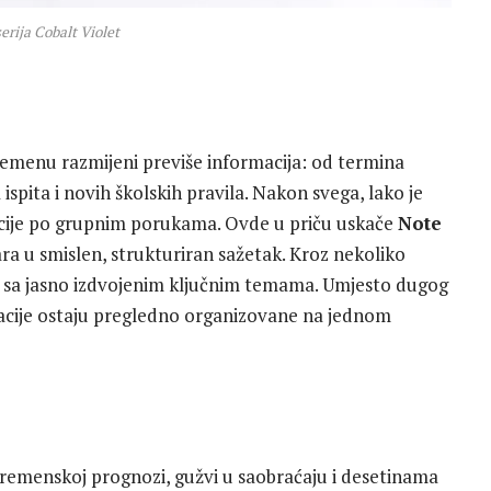
erija Cobalt Violet
remenu razmijeni previše informacija: od termina
ispita i novih školskih pravila. Nakon svega, lako je
rmacije po grupnim porukama. Ovde u priču uskače
Note
tvara u smislen, strukturiran sažetak. Kroz nekoliko
t sa jasno izdvojenim ključnim temama. Umjesto dugog
rmacije ostaju pregledno organizovane na jednom
emenskoj prognozi, gužvi u saobraćaju i desetinama