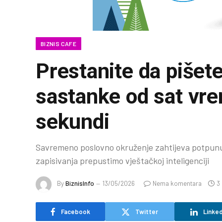
BIZNIS CAFE
Prestanite da pišete
sastanke od sat vre
sekundi
Savremeno poslovno okruženje zahtijeva potpunu
zapisivanja prepustimo vještačkoj inteligenciji
By
BiznisInfo
13/05/2026
Nema komentara
3
Facebook
Twitter
Linked