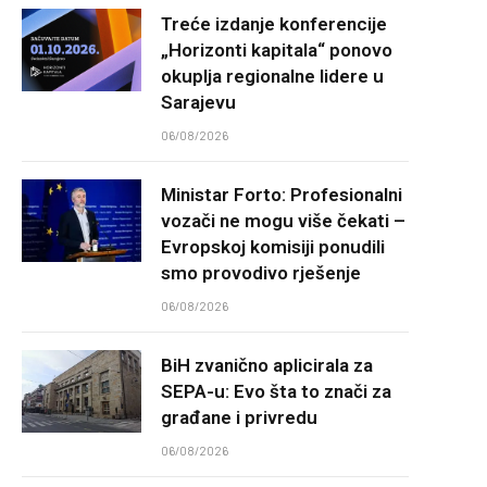
Treće izdanje konferencije
„Horizonti kapitala“ ponovo
okuplja regionalne lidere u
Sarajevu
06/08/2026
Ministar Forto: Profesionalni
vozači ne mogu više čekati –
Evropskoj komisiji ponudili
smo provodivo rješenje
06/08/2026
BiH zvanično aplicirala za
SEPA-u: Evo šta to znači za
građane i privredu
06/08/2026