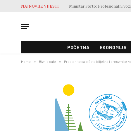
NAJNOVIJE VIJESTI
POČETNA
EKONOMIJA
Home
»
Biznis cafe
»
Prestanite da pišete bilješke i preuzmite 