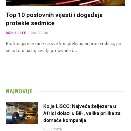
Top 10 poslovnih vijesti i događaja
protekle sedmice
BIZNIS CAFE
28/07/2018
Bh. kompanije rade na sve kompleksnijim proizvodima, pa
se tako u našoj zemlji proizvode i…
NAJNOVIJE
Ko je LISCO: Najveća željezara u
Africi dolazi u BiH, velika prilika za
domaće kompanije
08/08/2026