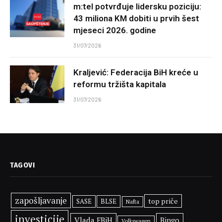
m:tel potvrđuje lidersku poziciju:
43 miliona KM dobiti u prvih šest
mjeseci 2026. godine
31/07/2026
Kraljević: Federacija BiH kreće u
reformu tržišta kapitala
31/07/2026
TAGOVI
zapošljavanje
top priče
SASE
BLSE
Nafta
investicije
Vlada FBiH
Bingo
Volkswagen