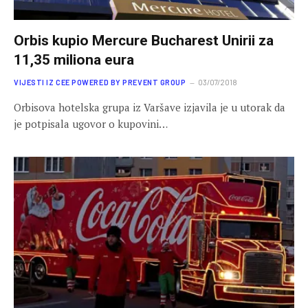
Orbis kupio Mercure Bucharest Unirii za
11,35 miliona eura
VIJESTI IZ CEE POWERED BY PREVENT GROUP
03/07/2018
Orbisova hotelska grupa iz Varšave izjavila je u utorak da
je potpisala ugovor o kupovini…