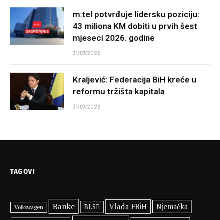
m:tel potvrđuje lidersku poziciju:
43 miliona KM dobiti u prvih šest
mjeseci 2026. godine
31/07/2026
Kraljević: Federacija BiH kreće u
reformu tržišta kapitala
31/07/2026
TAGOVI
Banke
Vlada FBiH
Njemačka
BLSE
Volkswagen