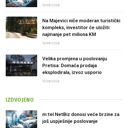
10/08/2026
Na Majevici niče moderan turistički
kompleks, investitor će uložiti
najmanje pet miliona KM
10/08/2026
Velika promjena u poslovanju
Pretisa: Domaća prodaja
eksplodirala, izvoz usporio
10/08/2026
IZDVOJENO
m:tel NetBiz donosi veće brzine za
još uspješnije poslovanje