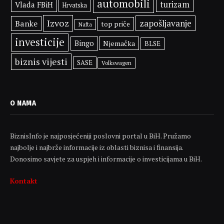
automobili
turizam
Vlada FBiH
Hrvatska
Izvoz
zapošljavanje
Banke
top priče
Nafta
investicije
Bingo
Njemačka
BLSE
biznis vijesti
SASE
Volkswagen
O NAMA
BiznisInfo je najposjećeniji poslovni portal u BiH. Pružamo
najbolje i najbrže informacije iz oblasti biznisa i finansija.
Donosimo savjete za uspjeh i informacije o investicijama u BiH.
Kontakt