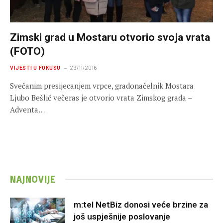
Zimski grad u Mostaru otvorio svoja vrata
(FOTO)
VIJESTI U FOKUSU
29/11/2016
Svečanim presijecanjem vrpce, gradonačelnik Mostara
Ljubo Bešlić večeras je otvorio vrata Zimskog grada –
Adventa…
NAJNOVIJE
m:tel NetBiz donosi veće brzine za
još uspješnije poslovanje