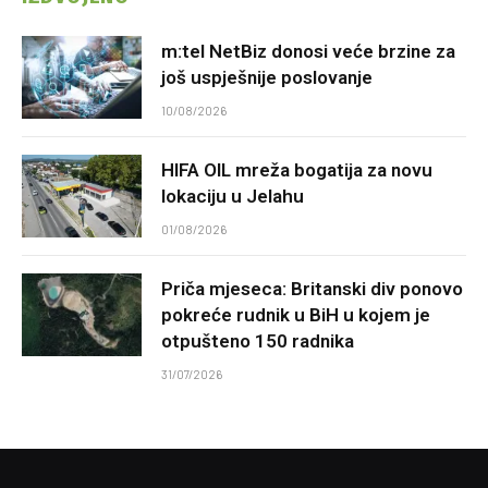
m:tel NetBiz donosi veće brzine za
još uspješnije poslovanje
10/08/2026
HIFA OIL mreža bogatija za novu
lokaciju u Jelahu
01/08/2026
Priča mjeseca: Britanski div ponovo
pokreće rudnik u BiH u kojem je
otpušteno 150 radnika
31/07/2026