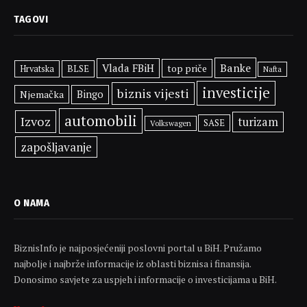
TAGOVI
Banke
Vlada FBiH
top priče
BLSE
Hrvatska
Nafta
investicije
biznis vijesti
Njemačka
Bingo
automobili
Izvoz
turizam
SASE
Volkswagen
zapošljavanje
O NAMA
BiznisInfo je najposjećeniji poslovni portal u BiH. Pružamo
najbolje i najbrže informacije iz oblasti biznisa i finansija.
Donosimo savjete za uspjeh i informacije o investicijama u BiH.