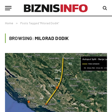
Home
»
Posts Tagged "Milorad Dodik"
BROWSING:
MILORAD DODIK