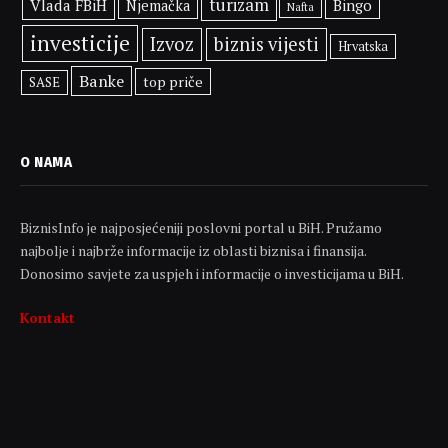
turizam
Vlada FBiH
Bingo
Njemačka
Nafta
investicije
Izvoz
biznis vijesti
Hrvatska
Banke
top priče
SASE
O NAMA
BiznisInfo je najposjećeniji poslovni portal u BiH. Pružamo
najbolje i najbrže informacije iz oblasti biznisa i finansija.
Donosimo savjete za uspjeh i informacije o investicijama u BiH.
Kontakt