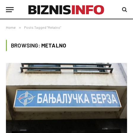
Home
»
Posts Tagged "Metalno"
BROWSING:
METALNO