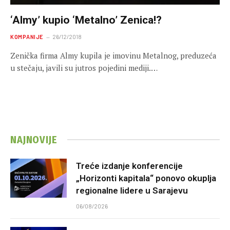
‘Almy’ kupio ‘Metalno’ Zenica!?
KOMPANIJE
26/12/2018
Zenička firma Almy kupila je imovinu Metalnog, preduzeća
u stečaju, javili su jutros pojedini mediji.…
NAJNOVIJE
Treće izdanje konferencije
„Horizonti kapitala“ ponovo okuplja
regionalne lidere u Sarajevu
06/08/2026