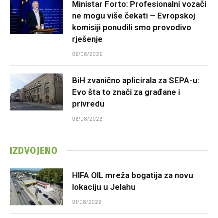
Ministar Forto: Profesionalni vozači
ne mogu više čekati – Evropskoj
komisiji ponudili smo provodivo
rješenje
06/08/2026
BiH zvanično aplicirala za SEPA-u:
Evo šta to znači za građane i
privredu
06/08/2026
IZDVOJENO
HIFA OIL mreža bogatija za novu
lokaciju u Jelahu
01/08/2026