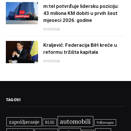
m:tel potvrđuje lidersku poziciju:
43 miliona KM dobiti u prvih šest
mjeseci 2026. godine
31/07/2026
Kraljević: Federacija BiH kreće u
reformu tržišta kapitala
31/07/2026
TAGOVI
automobili
zapošljavanje
BLSE
Volkswagen