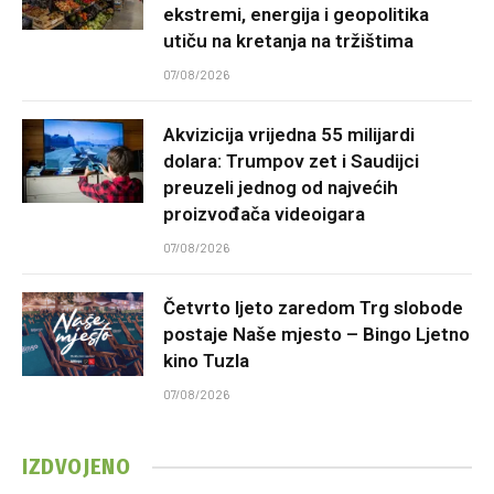
ekstremi, energija i geopolitika
utiču na kretanja na tržištima
07/08/2026
Akvizicija vrijedna 55 milijardi
dolara: Trumpov zet i Saudijci
preuzeli jednog od najvećih
proizvođača videoigara
07/08/2026
Četvrto ljeto zaredom Trg slobode
postaje Naše mjesto – Bingo Ljetno
kino Tuzla
07/08/2026
IZDVOJENO