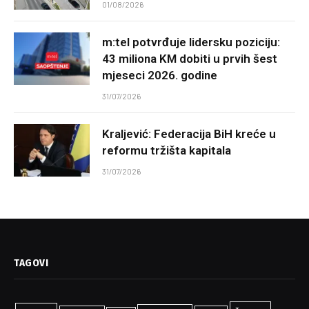
01/08/2026
m:tel potvrđuje lidersku poziciju:
43 miliona KM dobiti u prvih šest
mjeseci 2026. godine
31/07/2026
Kraljević: Federacija BiH kreće u
reformu tržišta kapitala
31/07/2026
TAGOVI