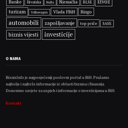
Izvoz
Banke
Njemačka
BLSE
Hrvatska
Nafta
turizam
Vlada FBiH
Bingo
Volkswagen
automobili
zapošljavanje
top priče
SASE
investicije
biznis vijesti
O NAMA
BiznisInfo je najposjećeniji poslovni portal u BiH. Pružamo
najbolje i najbrže informacije iz oblasti biznisa i finansija.
Donosimo savjete za uspjeh i informacije o investicijama u BiH.
Kontakt