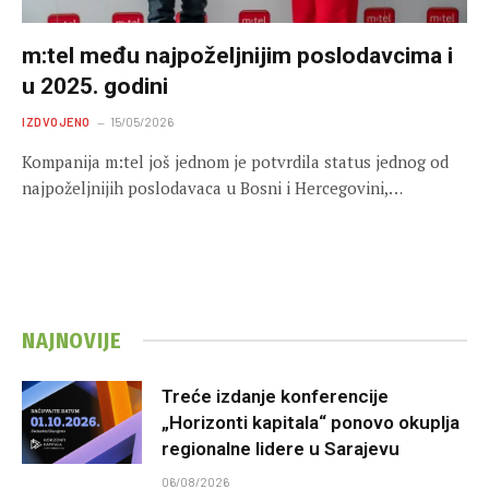
m:tel među najpoželjnijim poslodavcima i
u 2025. godini
IZDVOJENO
15/05/2026
Kompanija m:tel još jednom je potvrdila status jednog od
najpoželjnijih poslodavaca u Bosni i Hercegovini,…
NAJNOVIJE
Treće izdanje konferencije
„Horizonti kapitala“ ponovo okuplja
regionalne lidere u Sarajevu
06/08/2026