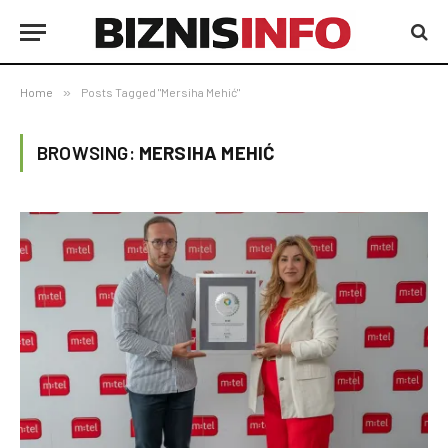
Home
»
Posts Tagged "Mersiha Mehić"
BROWSING:
MERSIHA MEHIĆ