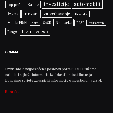
investicije
automobili
Banke
top priče
Izvoz
zapošljavanje
turizam
Hrvatska
Vlada FBiH
Njemačka
SASE
BLSE
Volkswagen
Nafta
biznis vijesti
Bingo
O NAMA
BiznisInfo je najposjećeniji poslovni portal u BiH. Pružamo
najbolje i najbrže informacije iz oblasti biznisa i finansija.
Donosimo savjete za uspjeh i informacije o investicijama u BiH.
Kontakt