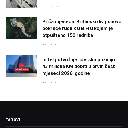
01/08/2026
Priča mjeseca: Britanski div ponovo
pokreće rudnik u BiH u kojem je
otpušteno 150 radnika
31/07/2026
m:tel potvrđuje lidersku poziciju:
43 miliona KM dobiti u prvih šest
mjeseci 2026. godine
31/07/2026
TAGOVI