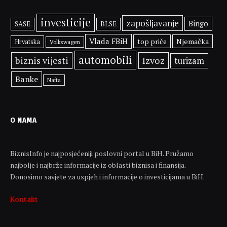
investicije
zapošljavanje
Bingo
SASE
BLSE
Vlada FBiH
top priče
Njemačka
Hrvatska
Volkswagen
automobili
biznis vijesti
Izvoz
turizam
Banke
Nafta
O NAMA
BiznisInfo je najposjećeniji poslovni portal u BiH. Pružamo
najbolje i najbrže informacije iz oblasti biznisa i finansija.
Donosimo savjete za uspjeh i informacije o investicijama u BiH.
Kontakt