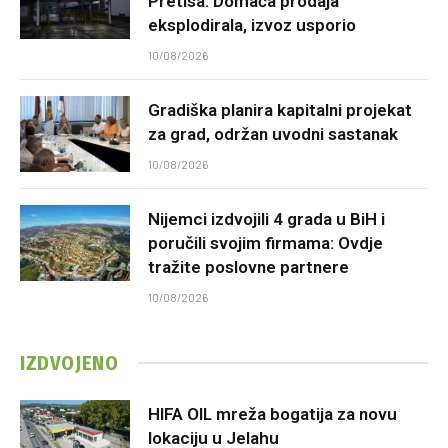
Pretisa: Domaća prodaja
eksplodirala, izvoz usporio
10/08/2026
Gradiška planira kapitalni projekat
za grad, održan uvodni sastanak
10/08/2026
Nijemci izdvojili 4 grada u BiH i
poručili svojim firmama: Ovdje
tražite poslovne partnere
10/08/2026
IZDVOJENO
HIFA OIL mreža bogatija za novu
lokaciju u Jelahu