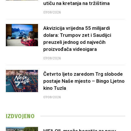
utiču na kretanja na tržištima
07/08/2026
Akvizicija vrijedna 55 milijardi
dolara: Trumpov zet i Saudijci
preuzeli jednog od najvećih
proizvođača videoigara
07/08/2026
Četvrto ljeto zaredom Trg slobode
postaje Naše mjesto – Bingo Ljetno
kino Tuzla
07/08/2026
IZDVOJENO
HIFA OIL mreža bogatija za novu