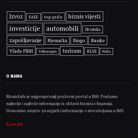
Izvoz
biznis vijesti
top priče
SASE
investicije
automobili
Hrvatska
zapošljavanje
Banke
Bingo
Njemačka
turizam
Vlada FBiH
BLSE
Volkswagen
Nafta
O NAMA
BiznisInfo je najposjećeniji poslovni portal u BiH. Pružamo
najbolje i najbrže informacije iz oblasti biznisa i finansija.
Donosimo savjete za uspjeh i informacije o investicijama u BiH.
Kontakt