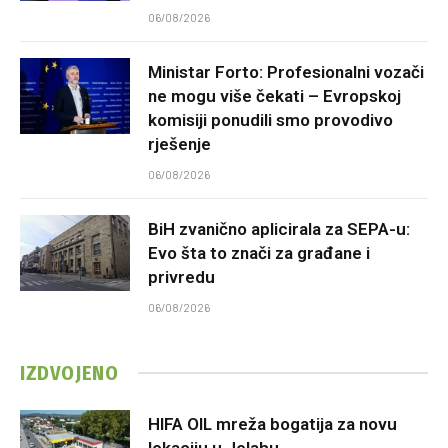
06/08/2026
Ministar Forto: Profesionalni vozači
ne mogu više čekati – Evropskoj
komisiji ponudili smo provodivo
rješenje
06/08/2026
BiH zvanično aplicirala za SEPA-u:
Evo šta to znači za građane i
privredu
06/08/2026
IZDVOJENO
HIFA OIL mreža bogatija za novu
lokaciju u Jelahu