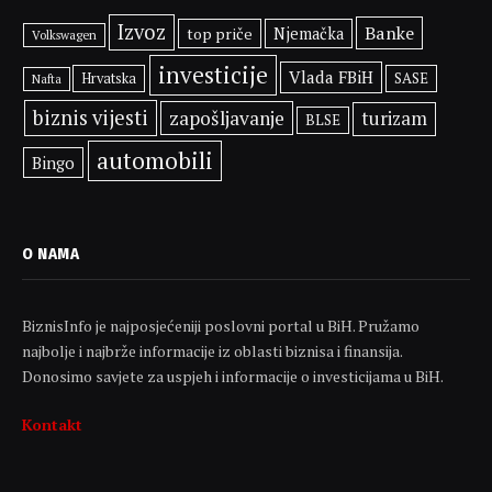
Izvoz
Banke
top priče
Njemačka
Volkswagen
investicije
Vlada FBiH
SASE
Hrvatska
Nafta
biznis vijesti
zapošljavanje
turizam
BLSE
automobili
Bingo
O NAMA
BiznisInfo je najposjećeniji poslovni portal u BiH. Pružamo
najbolje i najbrže informacije iz oblasti biznisa i finansija.
Donosimo savjete za uspjeh i informacije o investicijama u BiH.
Kontakt