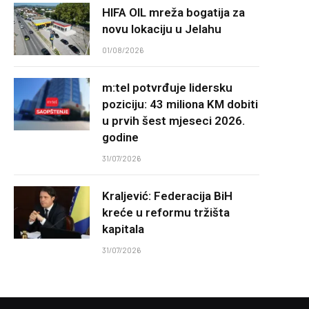
HIFA OIL mreža bogatija za
novu lokaciju u Jelahu
01/08/2026
m:tel potvrđuje lidersku
poziciju: 43 miliona KM dobiti
u prvih šest mjeseci 2026.
godine
31/07/2026
Kraljević: Federacija BiH
kreće u reformu tržišta
kapitala
31/07/2026