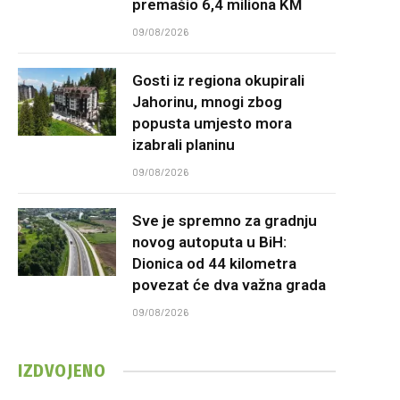
premašio 6,4 miliona KM
09/08/2026
Gosti iz regiona okupirali
Jahorinu, mnogi zbog
popusta umjesto mora
izabrali planinu
09/08/2026
Sve je spremno za gradnju
novog autoputa u BiH:
Dionica od 44 kilometra
povezat će dva važna grada
09/08/2026
IZDVOJENO