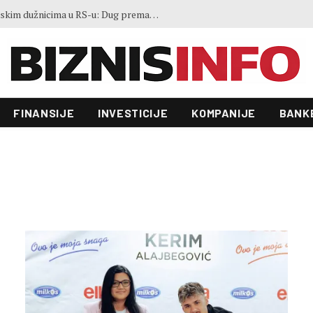
Gosti iz regiona okupirali Jahorinu, mnogi zbog popusta umjesto mora izabrali planinu
FINANSIJE
INVESTICIJE
KOMPANIJE
BANK