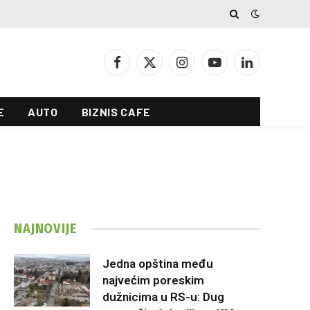
Facebook
X
Instagram
YouTube
LinkedIn
(Twitter)
E
AUTO
BIZNIS CAFE
NAJNOVIJE
Jedna opština među
najvećim poreskim
dužnicima u RS-u: Dug