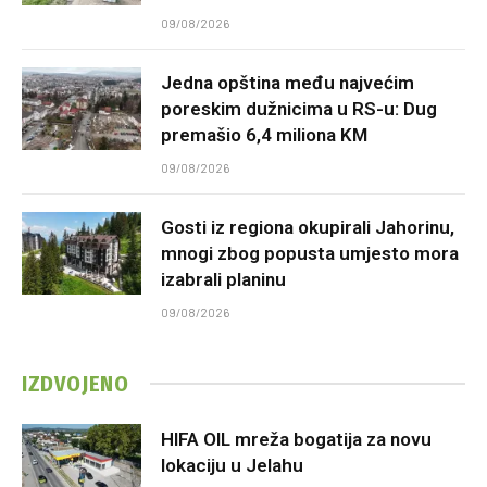
09/08/2026
Jedna opština među najvećim
poreskim dužnicima u RS-u: Dug
premašio 6,4 miliona KM
09/08/2026
Gosti iz regiona okupirali Jahorinu,
mnogi zbog popusta umjesto mora
izabrali planinu
09/08/2026
IZDVOJENO
HIFA OIL mreža bogatija za novu
lokaciju u Jelahu