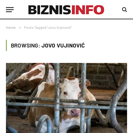
Home
»
Posts Tagged "Jovo Vujinović"
BROWSING:
JOVO VUJINOVIĆ