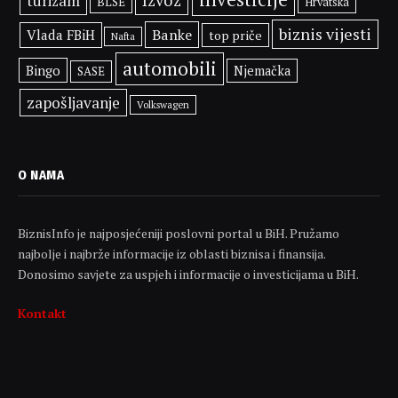
turizam
BLSE
Hrvatska
biznis vijesti
Banke
Vlada FBiH
top priče
Nafta
automobili
Bingo
Njemačka
SASE
zapošljavanje
Volkswagen
O NAMA
BiznisInfo je najposjećeniji poslovni portal u BiH. Pružamo
najbolje i najbrže informacije iz oblasti biznisa i finansija.
Donosimo savjete za uspjeh i informacije o investicijama u BiH.
Kontakt