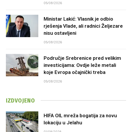
05/08/2026
Ministar Lakić: Vlasnik je odbio
rješenja Vlade, ali radnici Željezare
nisu ostavljeni
05/08/2026
Područje Srebrenice pred velikim
investicijama: Ovdje leže metali
koje Evropa očajnički treba
05/08/2026
IZDVOJENO
HIFA OIL mreža bogatija za novu
lokaciju u Jelahu
01/08/2026