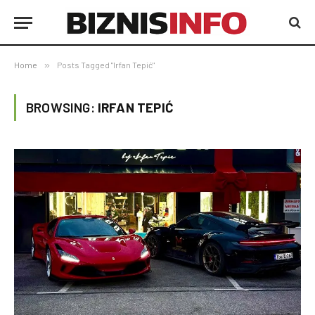
Home
»
Posts Tagged "Irfan Tepić"
BROWSING:
IRFAN TEPIĆ