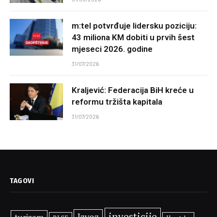
m:tel potvrđuje lidersku poziciju:
43 miliona KM dobiti u prvih šest
mjeseci 2026. godine
31/07/2026
Kraljević: Federacija BiH kreće u
reformu tržišta kapitala
31/07/2026
TAGOVI
investicije
Izvoz