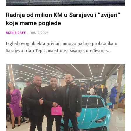
Radnja od milion KM u Sarajevu i “zvijeri”
koje mame poglede
BIZNIS CAFE
09/12/2024
Izgled ovog objekta privlači mnogo pažnje prolaznika u
Sarajevu Irfan Tepić, majstor za šišanje, uređivanje…