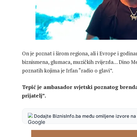
On je poznat i širom regiona, ali i Evrope i godin
biznismena, glumaca, muzičkih zvijezda… Dino Merl
poznatih kojima je Irfan “radio o glavi”.
Tepić je ambasador svjetski poznatog brenda
prijatelj”.
Dodajte BiznisInfo.ba među omiljene izvore n