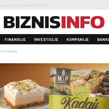
FAO indeks cijena hrane blago porastao u julu: Vremenski ekstremi, energija i geopolitika utiču na kretanja na tržištima
FINANSIJE
INVESTICIJE
KOMPANIJE
BANK
milion maraka