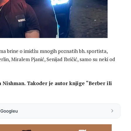
ama brine o imidžu mnogih poznatih bh. sportista,
in, Miralem Pjanić, Senijad Ibričić, samo su neki od
 Nishman. Također je autor knjige “Berber ili
a Googleu