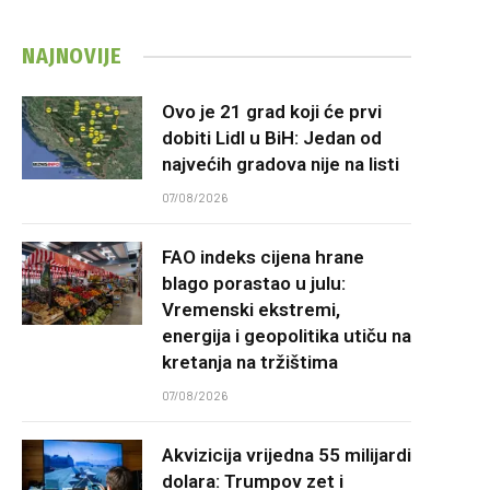
NAJNOVIJE
Ovo je 21 grad koji će prvi
dobiti Lidl u BiH: Jedan od
najvećih gradova nije na listi
07/08/2026
FAO indeks cijena hrane
blago porastao u julu:
Vremenski ekstremi,
energija i geopolitika utiču na
kretanja na tržištima
07/08/2026
Akvizicija vrijedna 55 milijardi
dolara: Trumpov zet i