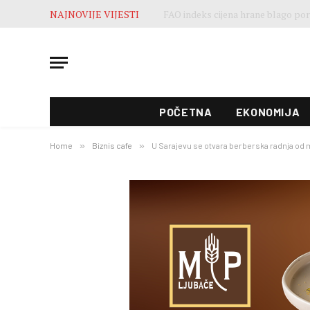
NAJNOVIJE VIJESTI
POČETNA
EKONOMIJA
Home
»
Biznis cafe
»
U Sarajevu se otvara berberska radnja od 