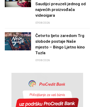
Saudijci preuzeli jednog od
najvećih proizvođača
videoigara
07/08/2026
Četvrto ljeto zaredom Trg
slobode postaje Naše
mjesto – Bingo Ljetno kino
Tuzla
07/08/2026