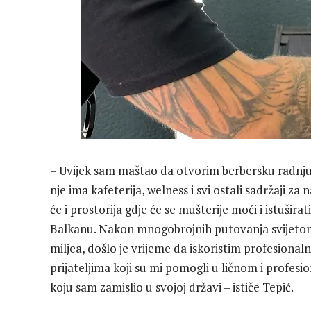
– Uvijek sam maštao da otvorim berbersku radnju
nje ima kafeterija, welness i svi ostali sadržaji za
će i prostorija gdje će se mušterije moći i istušira
Balkanu. Nakon mnogobrojnih putovanja svijetom i
miljea, došlo je vrijeme da iskoristim profesionalno
prijateljima koji su mi pomogli u ličnom i profes
koju sam zamislio u svojoj državi – ističe Tepić.