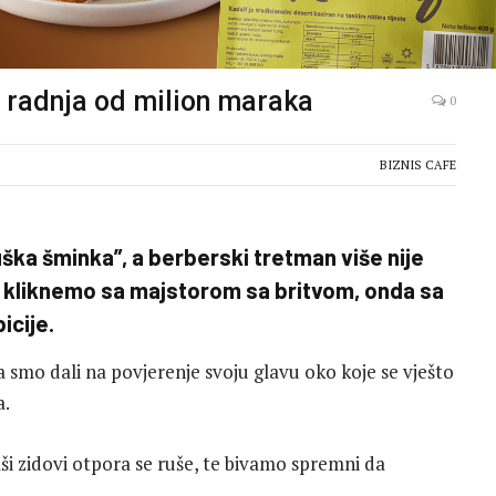
 radnja od milion maraka
0
BIZNIS CAFE
ška šminka”, a berberski tretman više nije
Ako kliknemo sa majstorom sa britvom, onda sa
icije.
 smo dali na povjerenje svoju glavu oko koje se vješto
a.
aši zidovi otpora se ruše, te bivamo spremni da