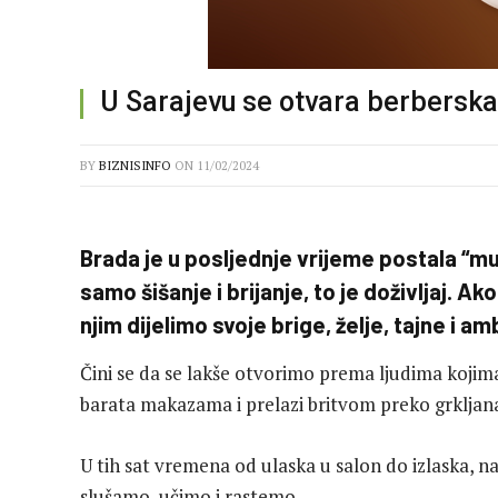
U Sarajevu se otvara berberska
BY
BIZNISINFO
ON
11/02/2024
Brada je u posljednje vrijeme postala “mu
samo šišanje i brijanje, to je doživljaj. 
njim dijelimo svoje brige, želje, tajne i amb
Čini se da se lakše otvorimo prema ljudima kojima
barata makazama i prelazi britvom preko grkljan
U tih sat vremena od ulaska u salon do izlaska, n
slušamo, učimo i rastemo.