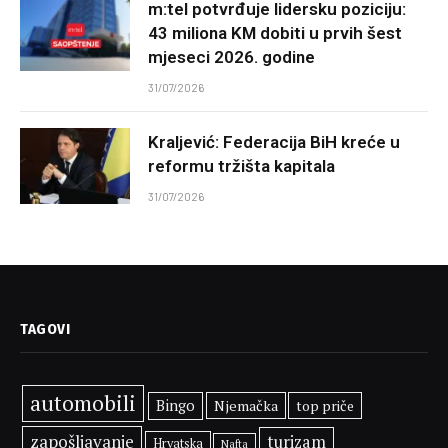
m:tel potvrđuje lidersku poziciju:
43 miliona KM dobiti u prvih šest
mjeseci 2026. godine
31/07/2026
Kraljević: Federacija BiH kreće u
reformu tržišta kapitala
31/07/2026
TAGOVI
automobili
Bingo
Njemačka
top priče
zapošljavanje
turizam
Hrvatska
Nafta