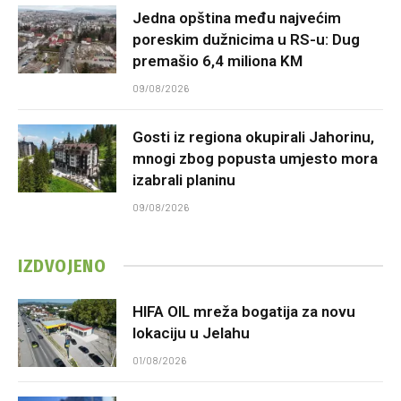
Jedna opština među najvećim
poreskim dužnicima u RS-u: Dug
premašio 6,4 miliona KM
09/08/2026
Gosti iz regiona okupirali Jahorinu,
mnogi zbog popusta umjesto mora
izabrali planinu
09/08/2026
IZDVOJENO
HIFA OIL mreža bogatija za novu
lokaciju u Jelahu
01/08/2026