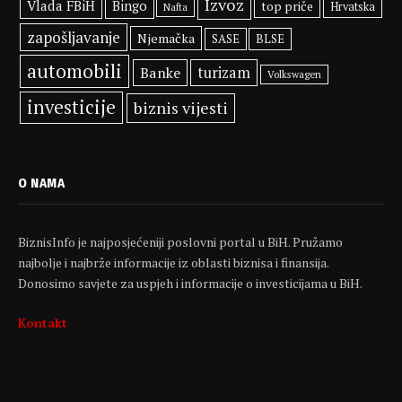
Izvoz
Vlada FBiH
Bingo
top priče
Hrvatska
Nafta
zapošljavanje
Njemačka
SASE
BLSE
automobili
Banke
turizam
Volkswagen
investicije
biznis vijesti
O NAMA
BiznisInfo je najposjećeniji poslovni portal u BiH. Pružamo
najbolje i najbrže informacije iz oblasti biznisa i finansija.
Donosimo savjete za uspjeh i informacije o investicijama u BiH.
Kontakt