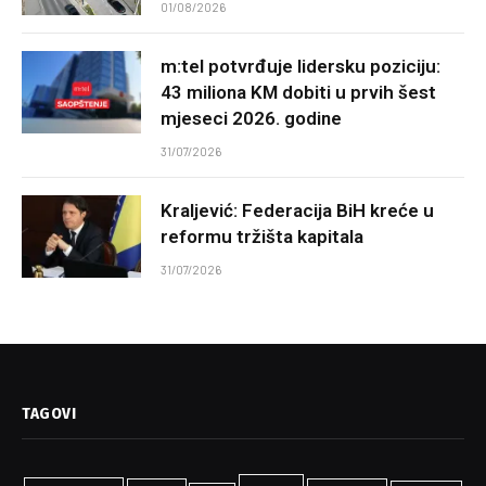
01/08/2026
m:tel potvrđuje lidersku poziciju:
43 miliona KM dobiti u prvih šest
mjeseci 2026. godine
31/07/2026
Kraljević: Federacija BiH kreće u
reformu tržišta kapitala
31/07/2026
TAGOVI