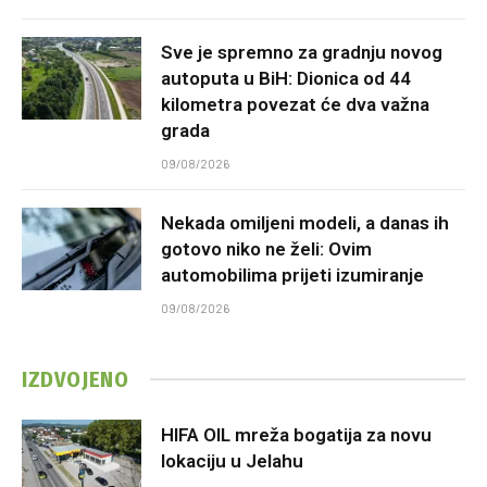
Sve je spremno za gradnju novog
autoputa u BiH: Dionica od 44
kilometra povezat će dva važna
grada
09/08/2026
Nekada omiljeni modeli, a danas ih
gotovo niko ne želi: Ovim
automobilima prijeti izumiranje
09/08/2026
IZDVOJENO
HIFA OIL mreža bogatija za novu
lokaciju u Jelahu