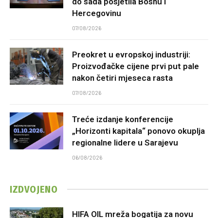
do sada posjetila Bosnu i
Hercegovinu
07/08/2026
Preokret u evropskoj industriji:
Proizvođačke cijene prvi put pale
nakon četiri mjeseca rasta
07/08/2026
Treće izdanje konferencije
„Horizonti kapitala“ ponovo okuplja
regionalne lidere u Sarajevu
06/08/2026
IZDVOJENO
HIFA OIL mreža bogatija za novu