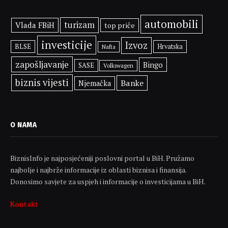
automobili
turizam
Vlada FBiH
top priče
investicije
Izvoz
BLSE
Hrvatska
Nafta
zapošljavanje
Bingo
SASE
Volkswagen
biznis vijesti
Banke
Njemačka
O NAMA
BiznisInfo je najposjećeniji poslovni portal u BiH. Pružamo
najbolje i najbrže informacije iz oblasti biznisa i finansija.
Donosimo savjete za uspjeh i informacije o investicijama u BiH.
Kontakt