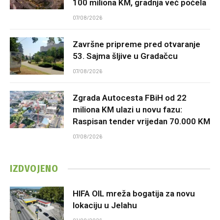
100 miliona KM, gradnja već počela
07/08/2026
Završne pripreme pred otvaranje
53. Sajma šljive u Gradačcu
07/08/2026
Zgrada Autocesta FBiH od 22
miliona KM ulazi u novu fazu:
Raspisan tender vrijedan 70.000 KM
07/08/2026
IZDVOJENO
HIFA OIL mreža bogatija za novu
lokaciju u Jelahu