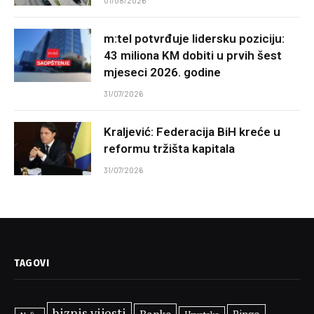
01/08/2026
m:tel potvrđuje lidersku poziciju:
43 miliona KM dobiti u prvih šest
mjeseci 2026. godine
31/07/2026
Kraljević: Federacija BiH kreće u
reformu tržišta kapitala
31/07/2026
TAGOVI
biznis vijesti