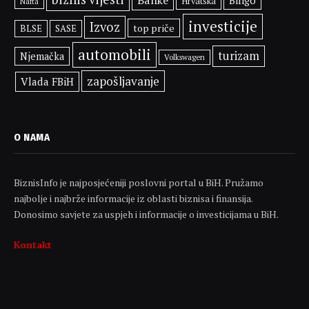
Banke
Bingo
Hrvatska
Nafta
investicije
Izvoz
top priče
BLSE
SASE
automobili
turizam
Njemačka
Volkswagen
zapošljavanje
Vlada FBiH
O NAMA
BiznisInfo je najposjećeniji poslovni portal u BiH. Pružamo
najbolje i najbrže informacije iz oblasti biznisa i finansija.
Donosimo savjete za uspjeh i informacije o investicijama u BiH.
Kontakt