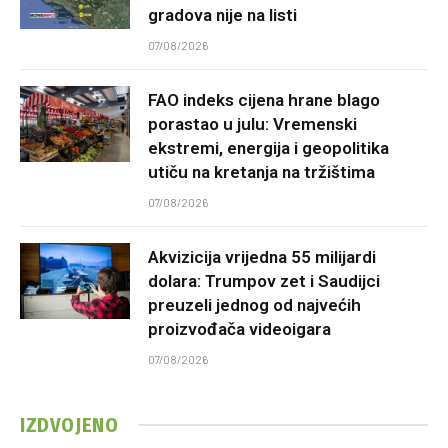
gradova nije na listi
07/08/2026
FAO indeks cijena hrane blago
porastao u julu: Vremenski
ekstremi, energija i geopolitika
utiču na kretanja na tržištima
07/08/2026
Akvizicija vrijedna 55 milijardi
dolara: Trumpov zet i Saudijci
preuzeli jednog od najvećih
proizvođača videoigara
07/08/2026
IZDVOJENO