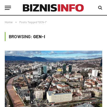
Home
»
Posts Tagged "GEN-I"
BROWSING:
GEN-I