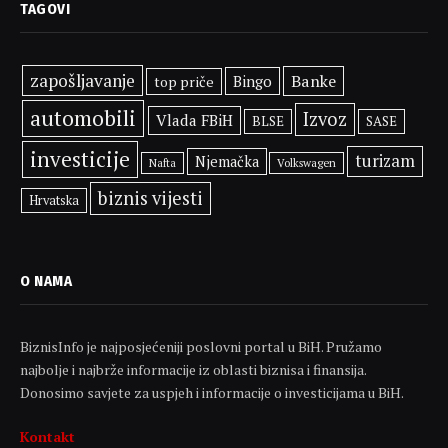
TAGOVI
zapošljavanje
Banke
Bingo
top priče
automobili
Izvoz
Vlada FBiH
BLSE
SASE
investicije
turizam
Njemačka
Volkswagen
Nafta
biznis vijesti
Hrvatska
O NAMA
BiznisInfo je najposjećeniji poslovni portal u BiH. Pružamo
najbolje i najbrže informacije iz oblasti biznisa i finansija.
Donosimo savjete za uspjeh i informacije o investicijama u BiH.
Kontakt