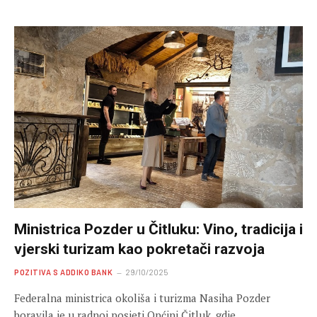
Ministrica Pozder u Čitluku: Vino, tradicija i
vjerski turizam kao pokretači razvoja
POZITIVA S ADDIKO BANK
29/10/2025
Federalna ministrica okoliša i turizma Nasiha Pozder
boravila je u radnoj posjeti Općini Čitluk, gdje…