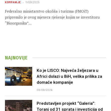
KOMPANIJE
11/09/2025
Federalno ministarstvo okoliša i turizma (FMOiT)
pripremilo je ovog mjeseca rješenje kojim se investitoru
“Bioorganika”…
NAJNOVIJE
Ko je LISCO: Najveća željezara u
Africi dolazi u BiH, velika prilika za
domaće kompanije
08/08/2026
Predstavljen projekt “Galeria”:
Toranj od 31 sprata i investicija od