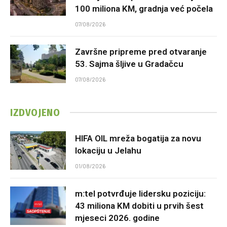
100 miliona KM, gradnja već počela
07/08/2026
Završne pripreme pred otvaranje
53. Sajma šljive u Gradačcu
07/08/2026
IZDVOJENO
HIFA OIL mreža bogatija za novu
lokaciju u Jelahu
01/08/2026
m:tel potvrđuje lidersku poziciju:
43 miliona KM dobiti u prvih šest
mjeseci 2026. godine