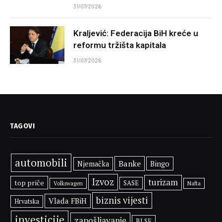
31/07/2026
Kraljević: Federacija BiH kreće u
reformu tržišta kapitala
31/07/2026
TAGOVI
automobili
Banke
Bingo
Njemačka
Izvoz
turizam
top priče
SASE
Volkswagen
Nafta
biznis vijesti
Vlada FBiH
Hrvatska
investicije
zapošljavanje
BLSE