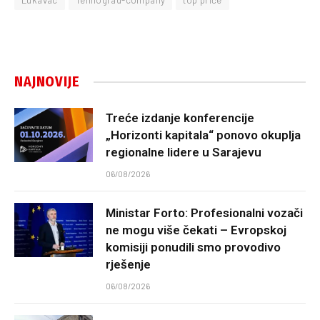
Lukavac
Tehnograd-company
top priče
NAJNOVIJE
Treće izdanje konferencije
„Horizonti kapitala“ ponovo okuplja
regionalne lidere u Sarajevu
06/08/2026
Ministar Forto: Profesionalni vozači
ne mogu više čekati – Evropskoj
komisiji ponudili smo provodivo
rješenje
06/08/2026