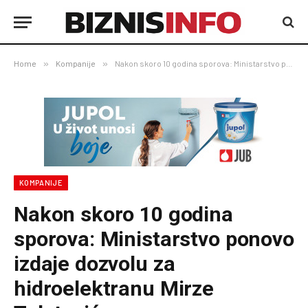
Home
»
Kompanije
»
Nakon skoro 10 godina sporova: Ministarstvo ponovo izdaje dozvolu za hidroelektranu Mirze Teletovića
KOMPANIJE
Nakon skoro 10 godina
sporova: Ministarstvo ponovo
izdaje dozvolu za
hidroelektranu Mirze