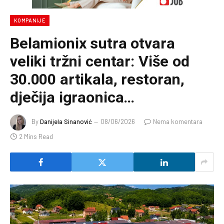
KOMPANIJE
Belamionix sutra otvara
veliki tržni centar: Više od
30.000 artikala, restoran,
dječija igraonica…
By
Danijela Sinanović
08/06/2026
Nema komentara
2 Mins Read