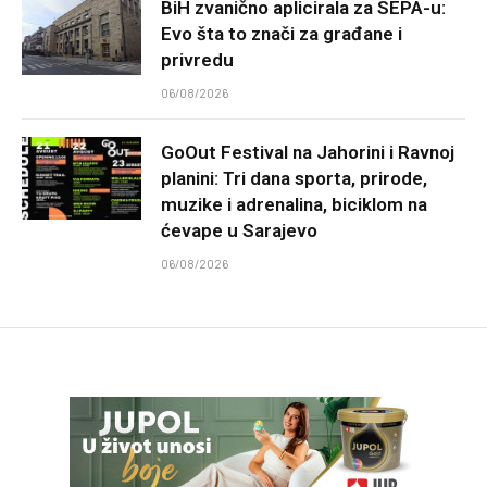
BiH zvanično aplicirala za SEPA-u:
Evo šta to znači za građane i
privredu
06/08/2026
GoOut Festival na Jahorini i Ravnoj
planini: Tri dana sporta, prirode,
muzike i adrenalina, biciklom na
ćevape u Sarajevo
06/08/2026