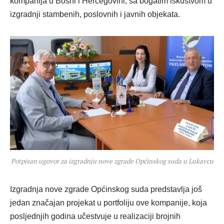
kompanija u Bosni i Hercegovini, sa bogatim iskustvom u
izgradnji stambenih, poslovnih i javnih objekata.
Potpisan ugovor za izgradnju nove zgrade Općinskog suda u Lukavcu
Izgradnja nove zgrade Općinskog suda predstavlja još
jedan značajan projekat u portfoliju ove kompanije, koja
posljednjih godina učestvuje u realizaciji brojnih