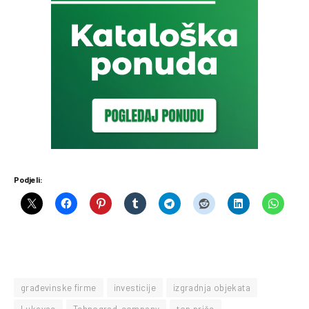
Podjeli:
građevinske firme
investicije
izgradnja objekata