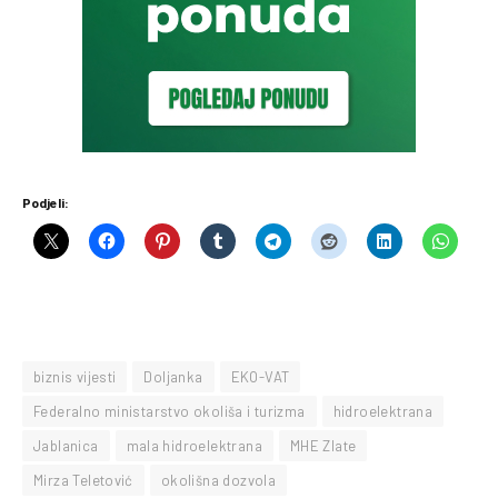
Podjeli:
biznis vijesti
Doljanka
EKO-VAT
Federalno ministarstvo okoliša i turizma
hidroelektrana
Jablanica
mala hidroelektrana
MHE Zlate
Mirza Teletović
okolišna dozvola