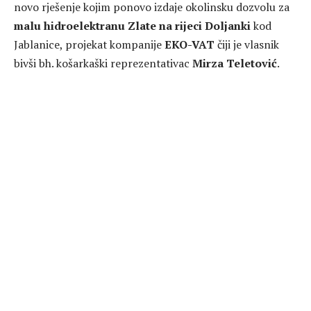
novo rješenje kojim ponovo izdaje okolinsku dozvolu za
malu hidroelektranu Zlate na rijeci Doljanki
kod
Jablanice, projekat kompanije
EKO-VAT
čiji je vlasnik
bivši bh. košarkaški reprezentativac
Mirza Teletović
.