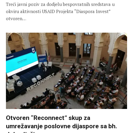
Treći javni poziv za dodjelu bespovratnih sredstava u
okviru aktivnosti USAID Projekta “Diaspora Invest”
otvoren…
Otvoren “Reconnect” skup za
umrežavanje poslovne dijaspore sa bh.