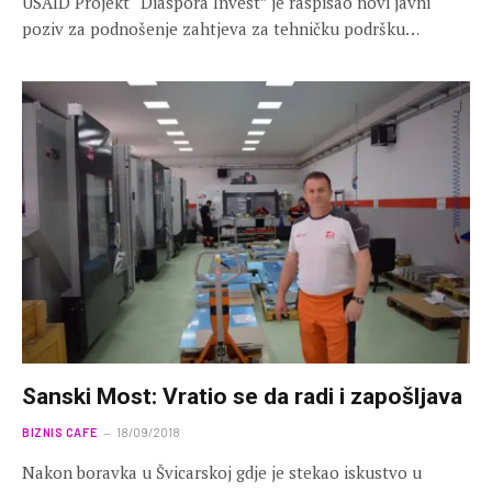
USAID Projekt “Diaspora Invest” je raspisao novi javni
poziv za podnošenje zahtjeva za tehničku podršku…
Sanski Most: Vratio se da radi i zapošljava
BIZNIS CAFE
18/09/2018
Nakon boravka u Švicarskoj gdje je stekao iskustvo u